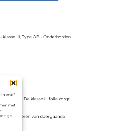
 klasse III
,
Type OB - Onderborden
aan en/of
rbished. De klasse III folie zorgt
emmen met
e
adelige
ssingen variëren van doorgaande