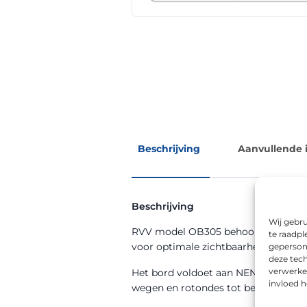
Beschrijving
Aanvullende 
Beschrijving
Wij gebru
RVV model OB305 behoort tot de RVV-
te raadpl
voor optimale zichtbaarheid, zowel o
geperson
deze tech
verwerke
Het bord voldoet aan NEN 12899-1 en
invloed 
wegen en rotondes tot bedrijventer