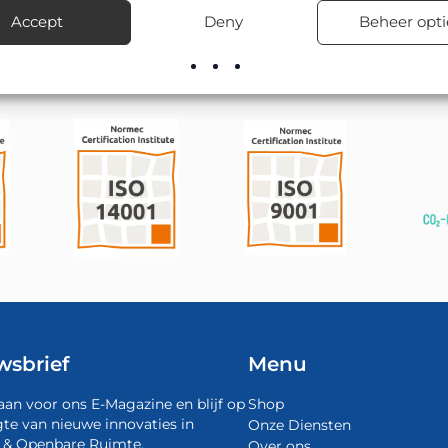
rect uit voorraad en verzorgt desgewenst ook de montage en plaa
Accept
Deny
Beheer opti
wsbrief
Menu
aan voor ons E-Magazine en blijf op
Shop
te van nieuwe innovaties in
Onze Diensten
 & Openbare Ruimte.
Over ons