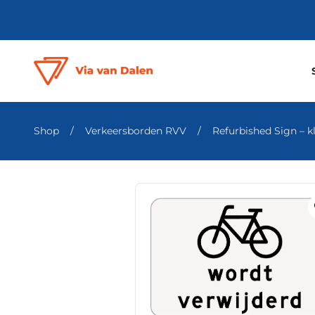
Shop
/
Verkeersborden RVV
/
Refurbished Sign – kl