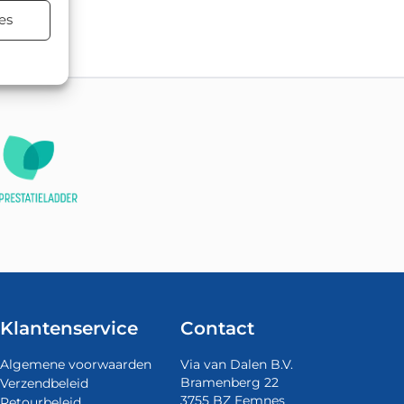
tsing.
es
Klantenservice
Contact
Algemene voorwaarden
Via van Dalen B.V.
Bramenberg 22
Verzendbeleid
3755 BZ Eemnes
Retourbeleid