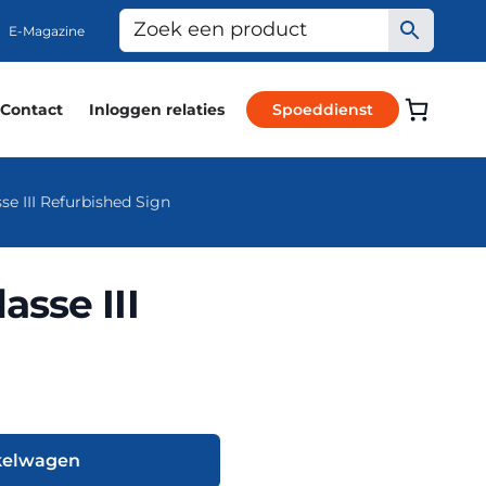
E-Magazine
Contact
Inloggen relaties
Spoeddienst
e III Refurbished Sign
sse III
kelwagen