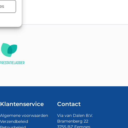
tsing.
es
Klantenservice
Contact
Algemene voorwaarden
Via van Dalen B.V.
Bramenberg 22
Verzendbeleid
3755 BZ Eemnes
Retourbeleid