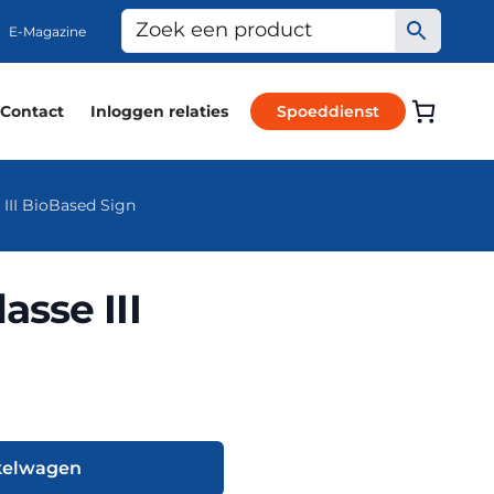
E-Magazine
Contact
Inloggen relaties
Spoeddienst
III BioBased Sign
sse III
kelwagen