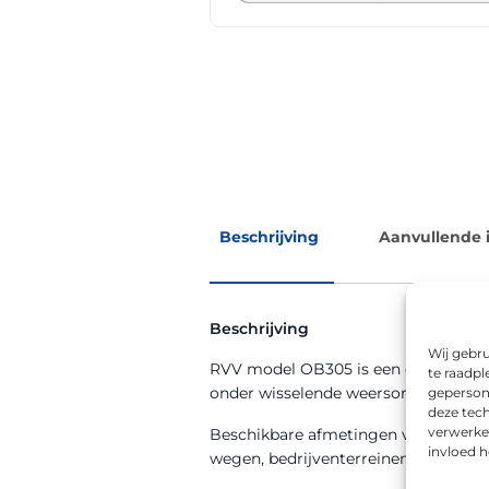
Beschrijving
Aanvullende 
Beschrijving
Wij gebru
RVV model OB305 is een onderbord in
te raadpl
onder wisselende weersomstandigh
geperson
deze tech
verwerke
Beschikbare afmetingen voor dit mo
invloed 
wegen, bedrijventerreinen, in woonwi