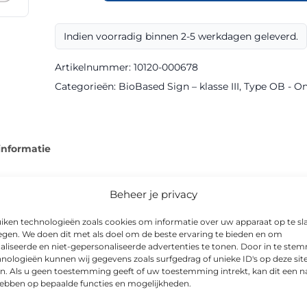
OB305
klasse
Indien voorradig binnen 2-5 werkdagen geleverd.
III
BioBased
Artikelnummer:
10120-000678
Sign
Categorieën:
BioBased Sign – klasse III
,
Type OB - O
aantal
informatie
Beheer je privacy
iken technologieën zoals cookies om informatie over uw apparaat op te sl
 BioBased-uitvoering, geproduceerd met klasse III reflectiefol
egen. We doen dit met als doel om de beste ervaring te bieden en om
eden.
aliseerde en niet-gepersonaliseerde advertenties te tonen. Door in te st
nologieën kunnen wij gegevens zoals surfgedrag of unieke ID's op deze sit
n. Als u geen toestemming geeft of uw toestemming intrekt, kan dit een n
del zijn onder andere 400x300mm. Dit type bord wordt onder 
hebben op bepaalde functies en mogelijkheden.
jken en bij tijdelijke verkeersmaatregelen.