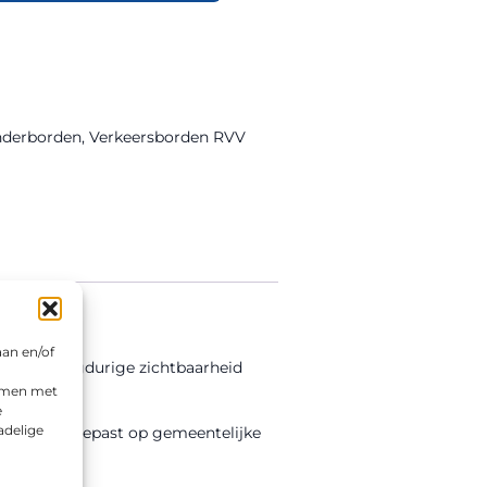
nderborden
,
Verkeersborden RVV
aan en/of
ie voor langdurige zichtbaarheid
emmen met
e
adelige
andere toegepast op gemeentelijke