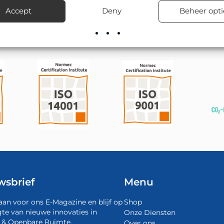
rect uit voorraad en verzorgt desgewenst ook de montage en plaa
Accept
Deny
Beheer opti
wsbrief
Menu
aan voor ons E-Magazine en blijf op
Shop
te van nieuwe innovaties in
Onze Diensten
 & Openbare Ruimte.
Over ons