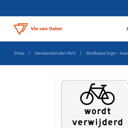
Shop
/
Verkeersborden RVV
/
BioBased Sign – klass