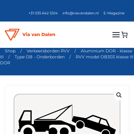
+31 035 642 1204
info@viavandalen.nl
E-Magazine
Shop
/
Verkeersborden RVV
/
Aluminium DOR - klasse
III
/
Type OB - Onderborden
/
RVV model OB303 klasse III
DOR