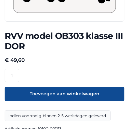
RVV model OB303 klasse III
DOR
€
49,60
RVV
model
OB303
klasse
Toevoegen aan winkelwagen
III
DOR
aantal
Indien voorradig binnen 2-5 werkdagen geleverd.
Artikelnummer:
10100-001113