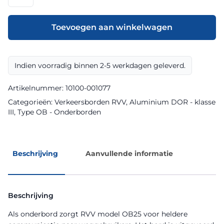
model
OB25
klasse
Toevoegen aan winkelwagen
III
DOR
aantal
Indien voorradig binnen 2-5 werkdagen geleverd.
Artikelnummer:
10100-001077
Categorieën:
Verkeersborden RVV
,
Aluminium DOR - klasse
III
,
Type OB - Onderborden
Beschrijving
Aanvullende informatie
Beschrijving
Als onderbord zorgt RVV model OB25 voor heldere