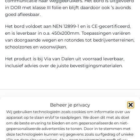
communicatie naar weggebruikers. Het bord is uitgevoerd
in DOR met klasse III folie en blijft daardoor ook ’s avonds
goed afleesbaar.
Het bord voldoet aan NEN 12899-1 en is CE-gecertificeerd,
en is leverbaar in o.a. 450x200mm. Toepassingen variëren
van doorgaande wegen en rotondes tot bedrijventerreinen,
schoolzones en woonwijken.
Het product is bij Via van Dalen uit voorraad leverbaar,
inclusief advies over de juiste bevestigingsmaterialen.
Beheer je privacy
Wij gebruiken technologieën zoals cookies om informatie over uw
apparaat op te slaan en/of te raadplegen. We doen dit met als doel
om de beste ervaring te bieden en om gepersonaliseerde en niet-
gepersonaliseerde advertenties te tonen. Door in te stemmen met
deze technologieën kunnen wij gegevens zoals surfgedrag of unieke
ID's op deze site verwerken. Als u geen toestemming geeft of uw