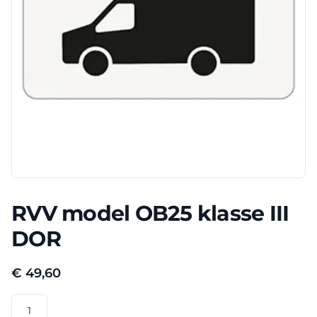
RVV model OB25 klasse III
DOR
€
49,60
RVV