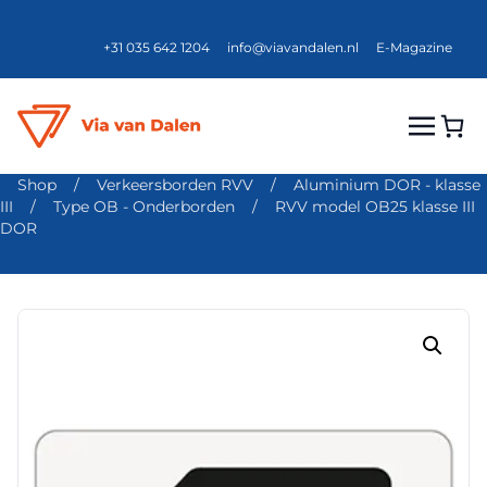
+31 035 642 1204
info@viavandalen.nl
E-Magazine
Shop
/
Verkeersborden RVV
/
Aluminium DOR - klasse
III
/
Type OB - Onderborden
/
RVV model OB25 klasse III
DOR