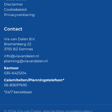
Disclaimer
Cookiebeleid
Privacyverklaring
Contact
Via van Dalen B.V.
Bramenberg 22
3755 BZ Eemnes
info@viavandalen.nl
planning@viavandalen.nl
Kantoor
035–6421204
Calamiteiten/Planningstelefoon*
06-83697695
*24/7 bereikbaar
© 2024 Via van Dalen. Alle rechten voorbehouden |