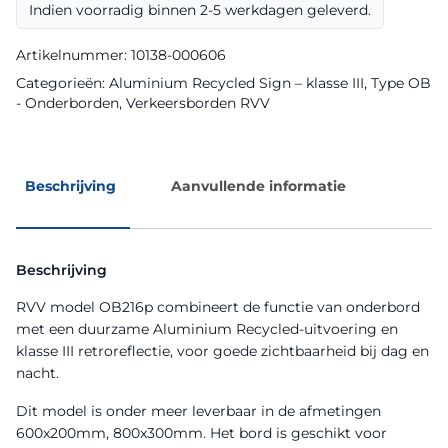
Recycled
Indien voorradig binnen 2-5 werkdagen geleverd.
Sign
aantal
Artikelnummer:
10138-000606
Categorieën:
Aluminium Recycled Sign – klasse III
,
Type OB
- Onderborden
,
Verkeersborden RVV
Beschrijving
Aanvullende informatie
Beschrijving
RVV model OB216p combineert de functie van onderbord
met een duurzame Aluminium Recycled-uitvoering en
klasse III retroreflectie, voor goede zichtbaarheid bij dag en
nacht.
Dit model is onder meer leverbaar in de afmetingen
600x200mm, 800x300mm. Het bord is geschikt voor