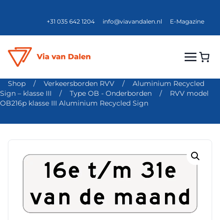
+31 035 642 1204
info@viavandalen.nl
E-Magazine
Shop
/
Verkeersborden RVV
/
Aluminium Recycled
Sign – klasse III
/
Type OB - Onderborden
/
RVV model
OB216p klasse III Aluminium Recycled Sign