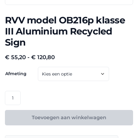
RVV model OB216p klasse
III Aluminium Recycled
Sign
Prijsklasse:
€
55,20
-
€
120,80
€ 55,20
Afmeting
tot
€ 120,80
RVV
model
OB216p
klasse
Toevoegen aan winkelwagen
III
Aluminium