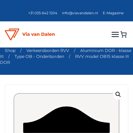
+31 035 642 1204
info@viavandalen.nl
E-Magazine
Shop
/
Verkeersborden RVV
/
Aluminium DOR - klasse
III
/
Type OB - Onderborden
/
RVV model OB15 klasse III
DOR