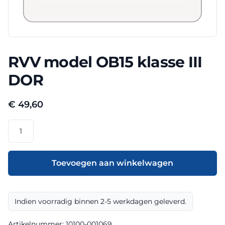
RVV model OB15 klasse III
DOR
€
49,60
RVV
model
OB15
klasse
Toevoegen aan winkelwagen
III
DOR
aantal
Indien voorradig binnen 2-5 werkdagen geleverd.
Artikelnummer:
10100-001069