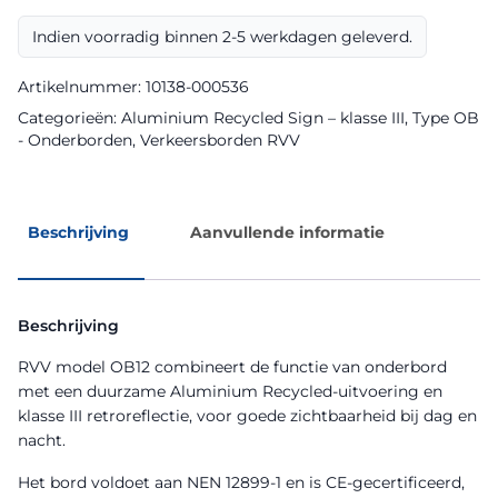
Aluminium
Recycled
Indien voorradig binnen 2-5 werkdagen geleverd.
Sign
aantal
Artikelnummer:
10138-000536
Categorieën:
Aluminium Recycled Sign – klasse III
,
Type OB
- Onderborden
,
Verkeersborden RVV
Beschrijving
Aanvullende informatie
Beschrijving
RVV model OB12 combineert de functie van onderbord
met een duurzame Aluminium Recycled-uitvoering en
klasse III retroreflectie, voor goede zichtbaarheid bij dag en
nacht.
Het bord voldoet aan NEN 12899-1 en is CE-gecertificeerd,