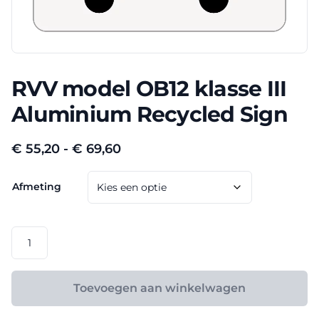
RVV model OB12 klasse III
Aluminium Recycled Sign
Prijsklasse:
€
55,20
-
€
69,60
€ 55,20
Afmeting
tot
€ 69,60
RVV
model
OB12
klasse
Toevoegen aan winkelwagen
III