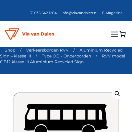
+31 035 642 1204
info@viavandalen.nl
E-Magazine
Shop
/
Verkeersborden RVV
/
Aluminium Recycled
Sign – klasse III
/
Type OB - Onderborden
/
RVV model
OB12 klasse III Aluminium Recycled Sign