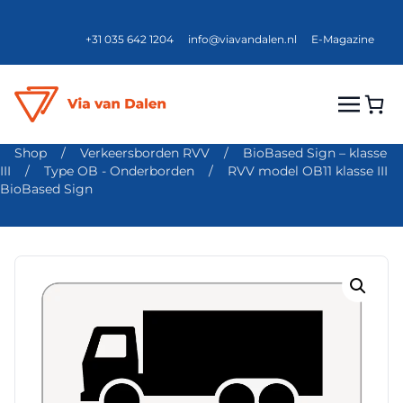
+31 035 642 1204
info@viavandalen.nl
E-Magazine
Shop
/
Verkeersborden RVV
/
BioBased Sign – klasse
III
/
Type OB - Onderborden
/
RVV model OB11 klasse III
BioBased Sign