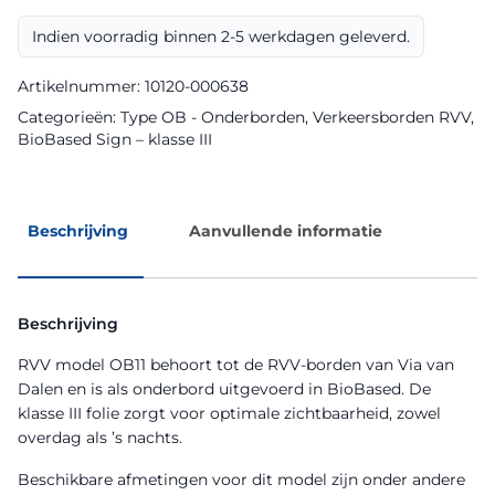
BioBased
Sign
Indien voorradig binnen 2-5 werkdagen geleverd.
aantal
Artikelnummer:
10120-000638
Categorieën:
Type OB - Onderborden
,
Verkeersborden RVV
,
BioBased Sign – klasse III
Beschrijving
Aanvullende informatie
Beschrijving
RVV model OB11 behoort tot de RVV-borden van Via van
Dalen en is als onderbord uitgevoerd in BioBased. De
klasse III folie zorgt voor optimale zichtbaarheid, zowel
overdag als ’s nachts.
Beschikbare afmetingen voor dit model zijn onder andere