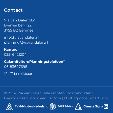
Contact
Via van Dalen B.V.
Bramenberg 22
3755 BZ Eemnes
info@viavandalen.nl
planning@viavandalen.nl
Kantoor
035–6421204
Calamiteiten/Planningstelefoon*
06-83697695
*24/7 bereikbaar
© 2024 Via van Dalen. Alle rechten voorbehouden |
Geproduceerd door
Red Factory
| Hosting door
SmartCom
Lin