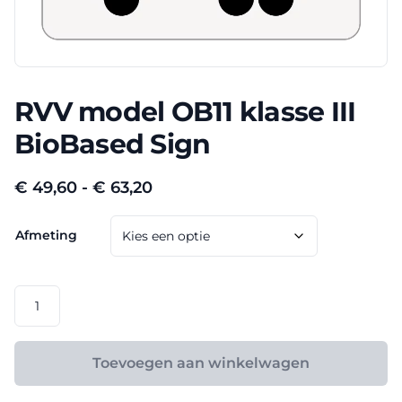
RVV model OB11 klasse III
BioBased Sign
Prijsklasse:
€
49,60
-
€
63,20
€ 49,60
Afmeting
tot
€ 63,20
RVV
model
OB11
klasse
Toevoegen aan winkelwagen
III