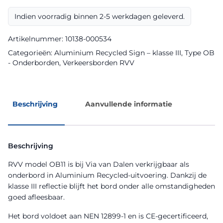
Aluminium
Recycled
Indien voorradig binnen 2-5 werkdagen geleverd.
Sign
aantal
Artikelnummer:
10138-000534
Categorieën:
Aluminium Recycled Sign – klasse III
,
Type OB
- Onderborden
,
Verkeersborden RVV
Beschrijving
Aanvullende informatie
Beschrijving
RVV model OB11 is bij Via van Dalen verkrijgbaar als
onderbord in Aluminium Recycled-uitvoering. Dankzij de
klasse III reflectie blijft het bord onder alle omstandigheden
goed afleesbaar.
Het bord voldoet aan NEN 12899-1 en is CE-gecertificeerd,