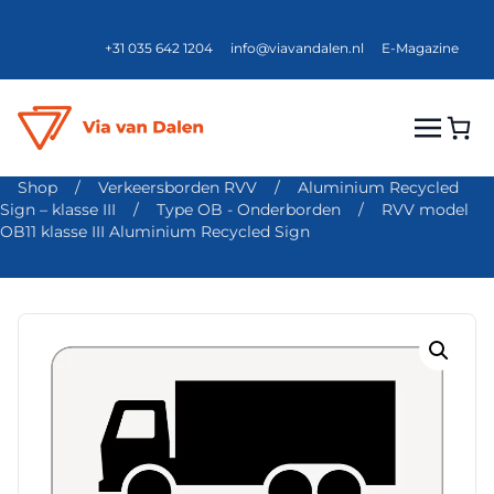
+31 035 642 1204
info@viavandalen.nl
E-Magazine
Shop
/
Verkeersborden RVV
/
Aluminium Recycled
Sign – klasse III
/
Type OB - Onderborden
/
RVV model
OB11 klasse III Aluminium Recycled Sign