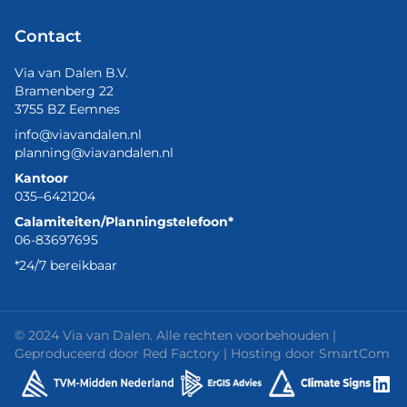
Contact
Via van Dalen B.V.
Bramenberg 22
3755 BZ Eemnes
info@viavandalen.nl
planning@viavandalen.nl
Kantoor
035–6421204
Calamiteiten/Planningstelefoon*
06-83697695
*24/7 bereikbaar
© 2024 Via van Dalen. Alle rechten voorbehouden |
Geproduceerd door
Red Factory
| Hosting door
SmartCom
Lin