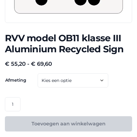
RVV model OB11 klasse III
Aluminium Recycled Sign
Prijsklasse:
€
55,20
-
€
69,60
€ 55,20
Afmeting
tot
€ 69,60
RVV
model
OB11
klasse
Toevoegen aan winkelwagen
III