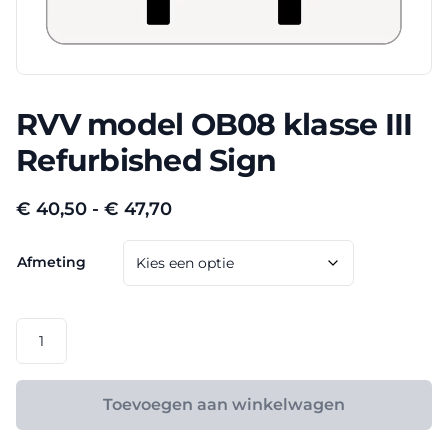
RVV model OB08 klasse III
Refurbished Sign
Prijsklasse:
€
40,50
-
€
47,70
€ 40,50
Afmeting
tot
€ 47,70
RVV
model
OB08
klasse
Toevoegen aan winkelwagen
III