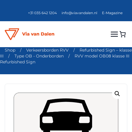
+31 035 642 1204
info@viavandalen.nl
E-Magazine
Shop
/
Verkeersborden RVV
/
Refurbished Sign – klasse
III
/
Type OB - Onderborden
/
RVV model OB08 klasse III
Refurbished Sign