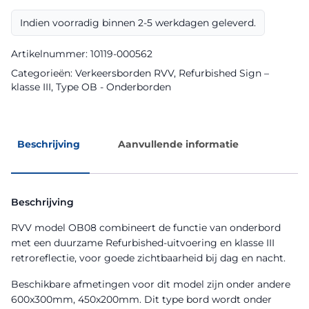
Refurbished
Sign
Indien voorradig binnen 2-5 werkdagen geleverd.
aantal
Artikelnummer:
10119-000562
Categorieën:
Verkeersborden RVV
,
Refurbished Sign –
klasse III
,
Type OB - Onderborden
Beschrijving
Aanvullende informatie
Beschrijving
RVV model OB08 combineert de functie van onderbord
met een duurzame Refurbished-uitvoering en klasse III
retroreflectie, voor goede zichtbaarheid bij dag en nacht.
Beschikbare afmetingen voor dit model zijn onder andere
600x300mm, 450x200mm. Dit type bord wordt onder