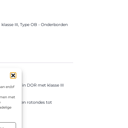
lasse III
,
Type OB - Onderborden
itgevoerd in DOR met klasse III
aan en/of
emmen met
nde wegen en rotondes tot
e
adelige
terialen.