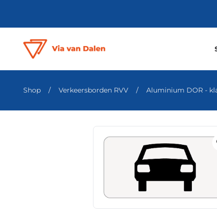
Shop
/
Verkeersborden RVV
/
Aluminium DOR - klas