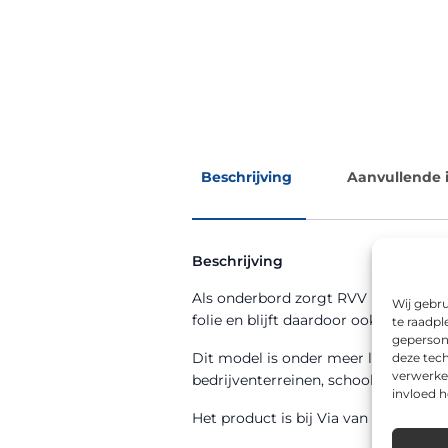
Beschrijving
Aanvullende 
Beschrijving
Als onderbord zorgt RVV model OB08
Wij gebru
folie en blijft daardoor ook ’s avond
te raadpl
geperson
Dit model is onder meer leverbaar 
deze tech
verwerke
bedrijventerreinen, schoolzones en 
invloed 
Het product is bij Via van Dalen uit 