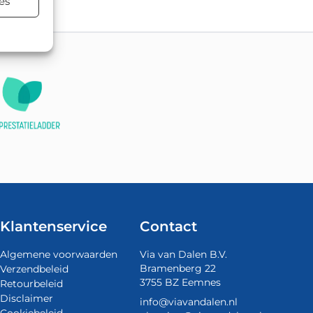
es
Klantenservice
Contact
Algemene voorwaarden
Via van Dalen B.V.
Bramenberg 22
Verzendbeleid
3755 BZ Eemnes
Retourbeleid
Disclaimer
info@viavandalen.nl
Cookiebeleid