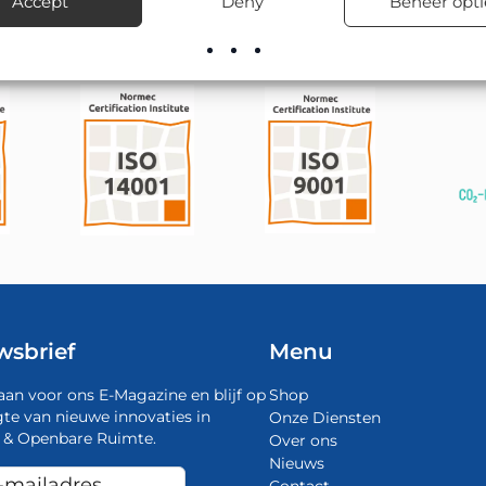
Accept
Deny
Beheer opti
wsbrief
Menu
aan voor ons E-Magazine en blijf op
Shop
te van nieuwe innovaties in
Onze Diensten
 & Openbare Ruimte.
Over ons
Nieuws
Contact