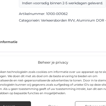
Indien voorradig binnen 2-5 werkdagen geleverd.
III
DOR
Artikelnummer:
10100-001062
aantal
Categorieën:
Verkeersborden RVV
,
Aluminium DOR - k
informatie
Beheer je privacy
 voor heldere communicatie naar weggebruikers. Het bord is u
iken technologieën zoals cookies om informatie over uw apparaat op te sl
s goed afleesbaar.
egen. We doen dit met als doel om de beste ervaring te bieden en om
aliseerde en niet-gepersonaliseerde advertenties te tonen. Door in te st
in de afmeting 450x200mm. Toepassingen variëren van doorgaa
nologieën kunnen wij gegevens zoals surfgedrag of unieke ID's op deze sit
n. Als u geen toestemming geeft of uw toestemming intrekt, kan dit een n
woonwijken.
hebben op bepaalde functies en mogelijkheden.
voorraad leverbaar, inclusief advies over de juiste bevestigingsma