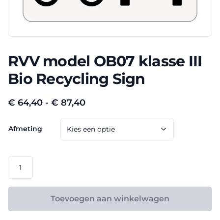
RVV model OB07 klasse III
Bio Recycling Sign
Prijsklasse:
€
64,40
-
€
87,40
€ 64,40
Afmeting
tot
€ 87,40
RVV
model
OB07
klasse
Toevoegen aan winkelwagen
III