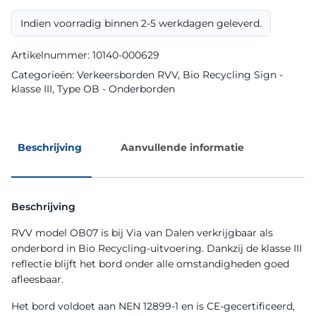
Bio
Recycling
Indien voorradig binnen 2-5 werkdagen geleverd.
Sign
aantal
Artikelnummer:
10140-000629
Categorieën:
Verkeersborden RVV
,
Bio Recycling Sign -
klasse III
,
Type OB - Onderborden
Beschrijving
Aanvullende informatie
Beschrijving
RVV model OB07 is bij Via van Dalen verkrijgbaar als
onderbord in Bio Recycling-uitvoering. Dankzij de klasse III
reflectie blijft het bord onder alle omstandigheden goed
afleesbaar.
Het bord voldoet aan NEN 12899-1 en is CE-gecertificeerd,