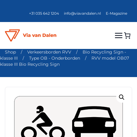
+31 035 642 1204
info@viavandalen.nl
E-Magazine
Shop
/
Verkeersborden RVV
/
Bio Recycling Sign -
klasse III
/
Type OB - Onderborden
/
RVV model OB07
klasse III Bio Recycling Sign