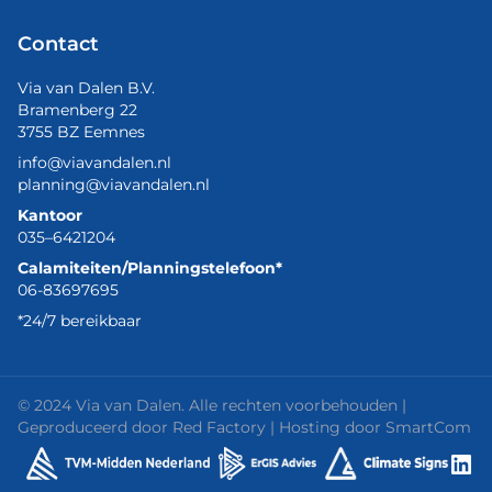
Contact
Via van Dalen B.V.
Bramenberg 22
3755 BZ Eemnes
info@viavandalen.nl
planning@viavandalen.nl
Kantoor
035–6421204
Calamiteiten/Planningstelefoon*
06-83697695
*24/7 bereikbaar
© 2024 Via van Dalen. Alle rechten voorbehouden |
Geproduceerd door
Red Factory
| Hosting door
SmartCom
Lin