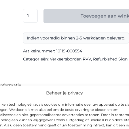
€ 47,70
RVV
Toevoegen aan win
model
OB04
klasse
Indien voorradig binnen 2-5 werkdagen geleverd.
III
Refurbished
Artikelnummer:
10119-000554
Sign
Categorieën:
Verkeersborden RVV
,
Refurbished Sign –
aantal
informatie
Beheer je privacy
iken technologieën zoals cookies om informatie over uw apparaat op te sl
egen. We doen dit met als doel om de beste ervaring te bieden en om
aliseerde en niet-gepersonaliseerde advertenties te tonen. Door in te st
 voor heldere communicatie naar weggebruikers. Het bord is 
nologieën kunnen wij gegevens zoals surfgedrag of unieke ID's op deze sit
n. Als u geen toestemming geeft of uw toestemming intrekt, kan dit een n
 ’s avonds goed afleesbaar.