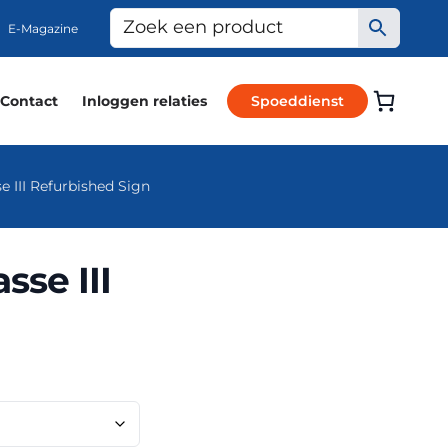
E-Magazine
Contact
Inloggen relaties
Spoeddienst
 III Refurbished Sign
se III