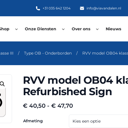
+31 035 642 1204
info@viavandalen.nl
Shop
Onze Diensten
Over ons
Nieuws
asse III
/
Type OB - Onderborden
/
RVV model OB04 klasse
RVV model OB04 klas
Refurbished Sign
Prijsklasse:
€
40,50
-
€
47,70
€ 40,50
tot
Afmeting