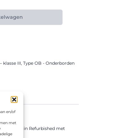
kelwagen
 klasse III
,
Type OB - Onderborden
aan en/of
emmen met
uitgevoerd in Refurbished met
e
adelige