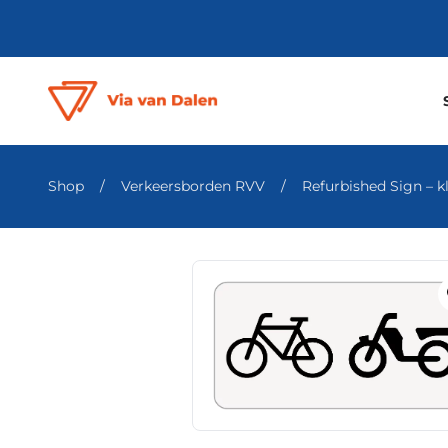
Shop
/
Verkeersborden RVV
/
Refurbished Sign – kl