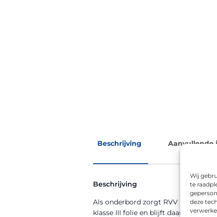
Beschrijving
Aanvullende 
Wij gebru
Beschrijving
te raadpl
geperson
Als onderbord zorgt RVV model OB04
deze tech
verwerke
klasse III folie en blijft daardoor ook