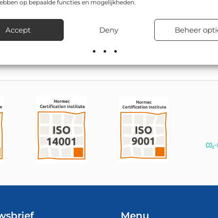
hebben op bepaalde functies en mogelijkheden.
odel zijn onder andere 600x300mm, 450x200mm. Toepassingen 
hoolzones en woonwijken.
Accept
Deny
Beheer opti
oor advies over montage, bevestiging en levertijden.
wsbrief
Menu