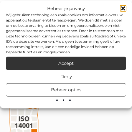
Het product is bij Via van Dalen uit voorraad leverbaar,
Beheer je privacy
inclusief advies over de juiste bevestigingsmaterialen.
Wij gebruiken technologieën zoals cookies om informatie over uw
apparaat op te slaan en/of te raadplegen. We doen dit met als doel
om de beste ervaring te bieden en om gepersonaliseerde en niet-
gepersonaliseerde advertenties te tonen. Door in te stemmen met
deze technologieën kunnen wij gegevens zoals surfgedrag of unieke
ID's op deze site verwerken. Als u geen toestemming geeft of uw
toestemming intrekt, kan dit een nadelige invloed hebben op
bepaalde functies en mogelijkheden.
Accept
Deny
Beheer opties