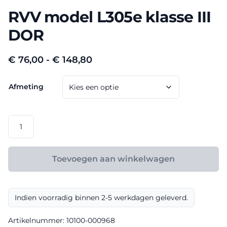
RVV model L305e klasse III
DOR
Prijsklasse:
€
76,00
-
€
148,80
€ 76,00
Afmeting
tot
€ 148,80
RVV
model
L305e
klasse
Toevoegen aan winkelwagen
III
DOR
aantal
Indien voorradig binnen 2-5 werkdagen geleverd.
Artikelnummer:
10100-000968