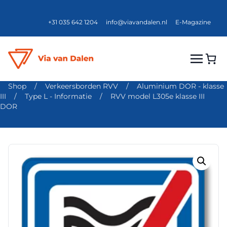
+31 035 642 1204
info@viavandalen.nl
E-Magazine
Shop
/
Verkeersborden RVV
/
Aluminium DOR - klasse
III
/
Type L - Informatie
/
RVV model L305e klasse III
DOR