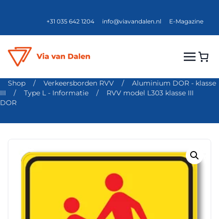
+31 035 642 1204
info@viavandalen.nl
E-Magazine
Shop
/
Verkeersborden RVV
/
Aluminium DOR - klasse
III
/
Type L - Informatie
/
RVV model L303 klasse III
DOR