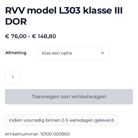
RVV model L303 klasse III
DOR
Prijsklasse:
€
76,00
-
€
148,80
€ 76,00
Afmeting
tot
€ 148,80
RVV
model
L303
klasse
Toevoegen aan winkelwagen
III
DOR
aantal
Indien voorradig binnen 2-5 werkdagen geleverd.
Artikelnummer:
10100-000960