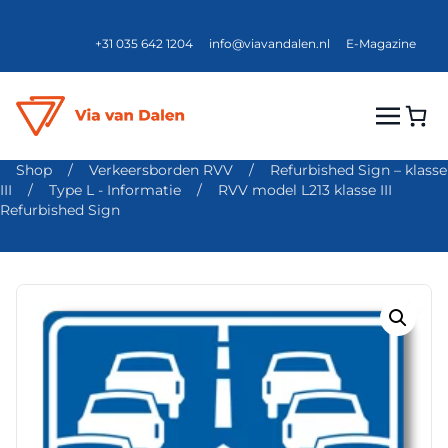
+31 035 642 1204
info@viavandalen.nl
E-Magazine
Shop
/
Verkeersborden RVV
/
Refurbished Sign – klasse
III
/
Type L - Informatie
/
RVV model L213 klasse III
Refurbished Sign