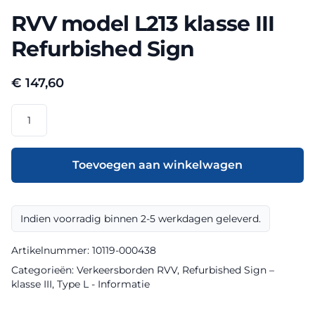
RVV model L213 klasse III
Refurbished Sign
€
147,60
RVV
model
L213
klasse
Toevoegen aan winkelwagen
III
Refurbished
Sign
Indien voorradig binnen 2-5 werkdagen geleverd.
aantal
Artikelnummer:
10119-000438
Categorieën:
Verkeersborden RVV
,
Refurbished Sign –
klasse III
,
Type L - Informatie