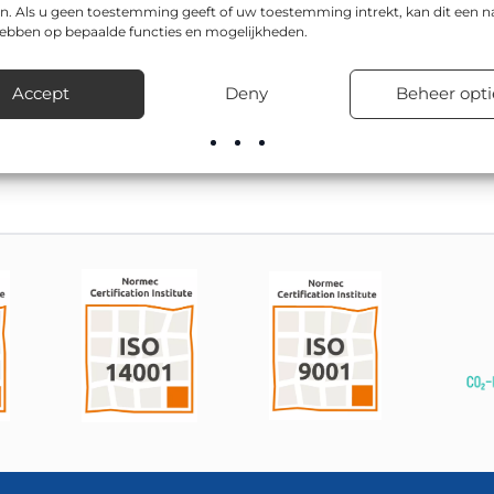
n. Als u geen toestemming geeft of uw toestemming intrekt, kan dit een n
 in BioBased-uitvoering, geproduceerd met klasse III reflectief
hebben op bepaalde functies en mogelijkheden.
eden.
del zijn onder andere 600x900mm. Het bord is geschikt voor ui
Accept
Deny
Beheer opti
en en particuliere terreinen.
de juiste uitvoering en zorgt voor snelle levering uit voorraad.