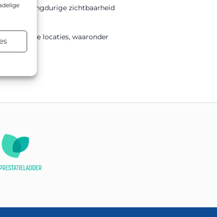
adelige
olie voor langdurige zichtbaarheid
teenlopende locaties, waaronder
es