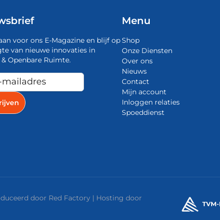
wsbrief
Menu
aan voor ons E-Magazine en blijf op
Shop
te van nieuwe innovaties in
Onze Diensten
 & Openbare Ruimte.
Over ons
Nieuws
Contact
Mijn account
Inloggen relaties
Spoeddienst
roduceerd door
Red Factory
| Hosting door