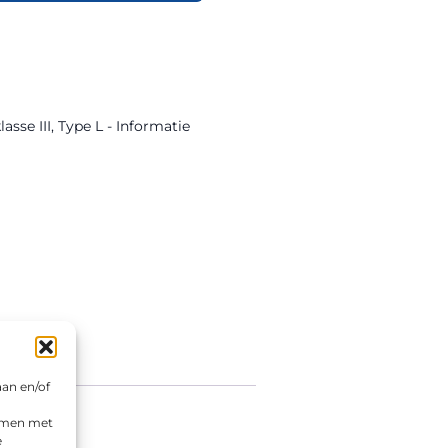
asse III
,
Type L - Informatie
aan en/of
emmen met
e