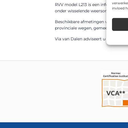
verwerke
RVV model L213 is een informatiebord
invloed 
onder wisselende weersomstandigh
Beschikbare afmetingen voor dit mo
provinciale wegen, gemeentelijke weg
Via van Dalen adviseert u graag over 