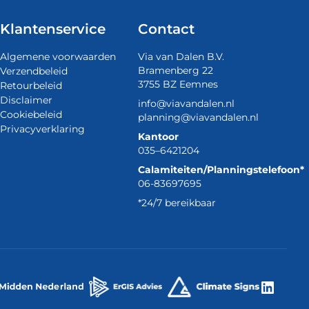
Klantenservice
Contact
Algemene voorwaarden
Via van Dalen B.V.
Bramenberg 22
Verzendbeleid
3755 BZ Eemnes
Retourbeleid
Disclaimer
info@viavandalen.nl
Cookiebeleid
planning@viavandalen.nl
Privacyverklaring
Kantoor
035–6421204
Calamiteiten/Planningstelefoon*
06-83697695
*24/7 bereikbaar
Linke