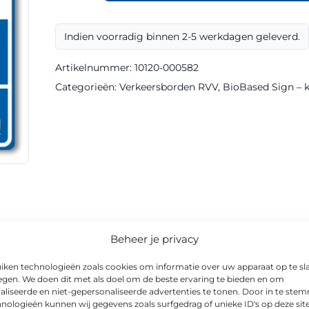
L213
klasse
Indien voorradig binnen 2-5 werkdagen geleverd.
III
BioBased
Artikelnummer:
10120-000582
Sign
Categorieën:
Verkeersborden RVV
,
BioBased Sign – kl
aantal
informatie
Beheer je privacy
iken technologieën zoals cookies om informatie over uw apparaat op te sl
egen. We doen dit met als doel om de beste ervaring te bieden en om
aliseerde en niet-gepersonaliseerde advertenties te tonen. Door in te st
nologieën kunnen wij gegevens zoals surfgedrag of unieke ID's op deze sit