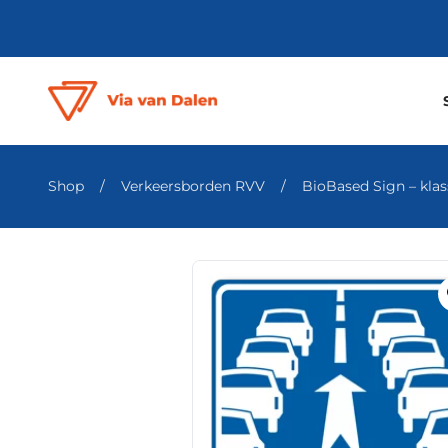
Shop
/
Verkeersborden RVV
/
BioBased Sign – klass