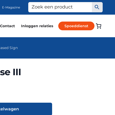
E-Magazine
Contact
Inloggen relaties
Spoeddienst
Based Sign
e III
kelwagen