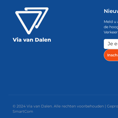
Nieu
Meld u 
de hoog
Verkeer
© 2024 Via van Dalen. Alle rechten voorbehouden | Gep
SmartCom