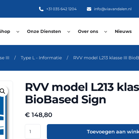
+31 035 642 1204
info@viavandalen.nl
Shop
Onze Diensten
Over ons
Nieuws
e III
/
Type L - Informatie
/
RVV model L213 klasse III Bio
RVV model L213 klass
BioBased Sign
€
148,80
RVV
Toevoegen aan win
model