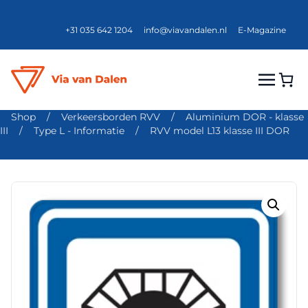
+31 035 642 1204
info@viavandalen.nl
E-Magazine
Shop
/
Verkeersborden RVV
/
Aluminium DOR - klasse
III
/
Type L - Informatie
/
RVV model L13 klasse III DOR