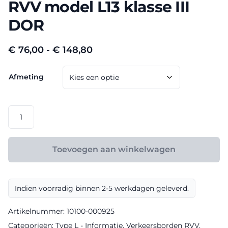
RVV model L13 klasse III
DOR
Prijsklasse:
€
76,00
-
€
148,80
€ 76,00
Afmeting
tot
€ 148,80
RVV
model
L13
klasse
Toevoegen aan winkelwagen
III
DOR
aantal
Indien voorradig binnen 2-5 werkdagen geleverd.
Artikelnummer:
10100-000925
Categorieën:
Type L - Informatie
,
Verkeersborden RVV
,