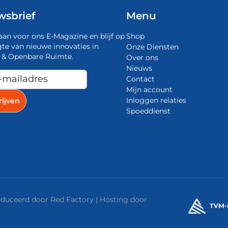
wsbrief
Menu
aan voor ons E-Magazine en blijf op
Shop
te van nieuwe innovaties in
Onze Diensten
 & Openbare Ruimte.
Over ons
Nieuws
Contact
Mijn account
Inloggen relaties
Spoeddienst
roduceerd door
Red Factory
| Hosting door