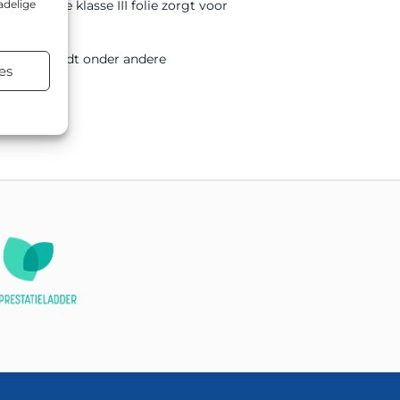
 DOR. De klasse III folie zorgt voor
adelige
ype bord wordt onder andere
es
egelen.
atsen.