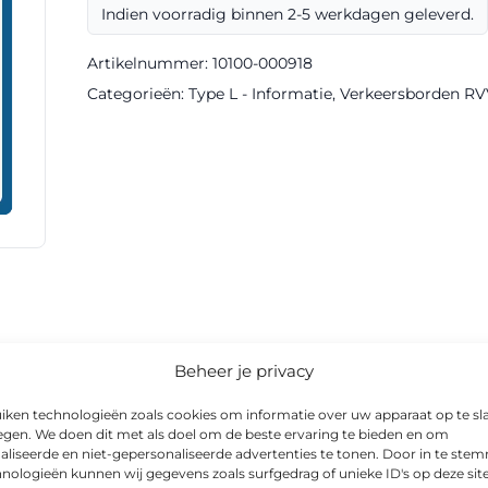
Indien voorradig binnen 2-5 werkdagen geleverd.
klasse
III
Artikelnummer:
10100-000918
DOR
Categorieën:
Type L - Informatie
,
Verkeersborden RV
aantal
informatie
Beheer je privacy
iken technologieën zoals cookies om informatie over uw apparaat op te sl
egen. We doen dit met als doel om de beste ervaring te bieden en om
aliseerde en niet-gepersonaliseerde advertenties te tonen. Door in te st
nologieën kunnen wij gegevens zoals surfgedrag of unieke ID's op deze sit