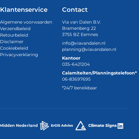
Klantenservice
Contact
Algemene voorwaarden
Via van Dalen B.V.
Bramenberg 22
Verzendbeleid
3755 BZ Eemnes
Retourbeleid
Disclaimer
info@viavandalen.nl
Cookiebeleid
planning@viavandalen.nl
Privacyverklaring
Kantoor
035–6421204
Calamiteiten/Planningstelefoon*
06-83697695
*24/7 bereikbaar
Linke