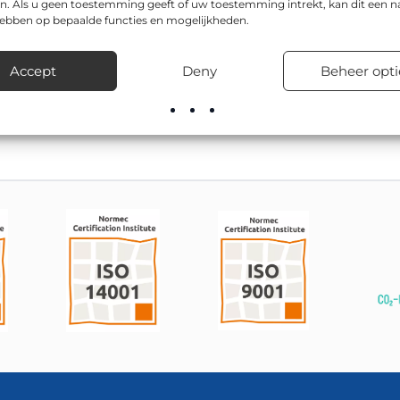
borden van Via van Dalen en is als informatiebord uitgevoerd in
n. Als u geen toestemming geeft of uw toestemming intrekt, kan dit een n
hebben op bepaalde functies en mogelijkheden.
g als ’s nachts.
 is CE-gecertificeerd, en is leverbaar in o.a. 400x600mm. Dit t
Accept
Deny
Beheer opti
drijventerreinen, in woonwijken en bij tijdelijke verkeersmaatr
el leverbaar; onze montageploegen kunnen het ook vakkundig pla