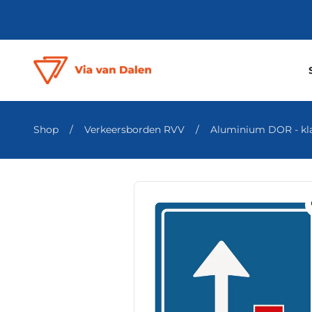
Shop
/
Verkeersborden RVV
/
Aluminium DOR - klas