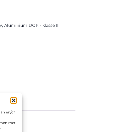
V
,
Aluminium DOR - klasse III
aan en/of
emmen met
e