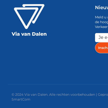
Nieu
Meld u 
de hoog
Verkeer
© 2024 Via van Dalen. Alle rechten voorbehouden | Gep
SmartCom