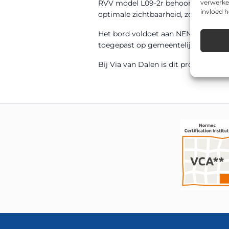
RVV model L09-2r behoort tot de RVV-
verwerke
invloed 
optimale zichtbaarheid, zowel overda
Het bord voldoet aan NEN 12899-1 en
toegepast op gemeentelijke wegen, be
Bij Via van Dalen is dit product sn