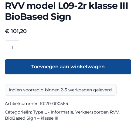
RVV model L09-2r klasse III
BioBased Sign
€
101,20
RVV
model
L09-
2r
Toevoegen aan winkelwagen
klasse
III
BioBased
Indien voorradig binnen 2-5 werkdagen geleverd.
Sign
aantal
Artikelnummer:
10120-000564
Categorieën:
Type L - Informatie
,
Verkeersborden RVV
,
BioBased Sign – klasse III