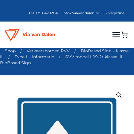
+31 035 642 1204
info@viavandalen.nl
E-Magazine
Shop
/
Verkeersborden RVV
/
BioBased Sign – klasse
III
/
Type L - Informatie
/
RVV model L09-2r klasse III
BioBased Sign