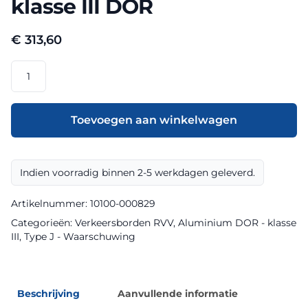
klasse III DOR
€
313,60
RVV
model
J21OB320f
klasse
Toevoegen aan winkelwagen
III
DOR
aantal
Indien voorradig binnen 2-5 werkdagen geleverd.
Artikelnummer:
10100-000829
Categorieën:
Verkeersborden RVV
,
Aluminium DOR - klasse
III
,
Type J - Waarschuwing
Beschrijving
Aanvullende informatie