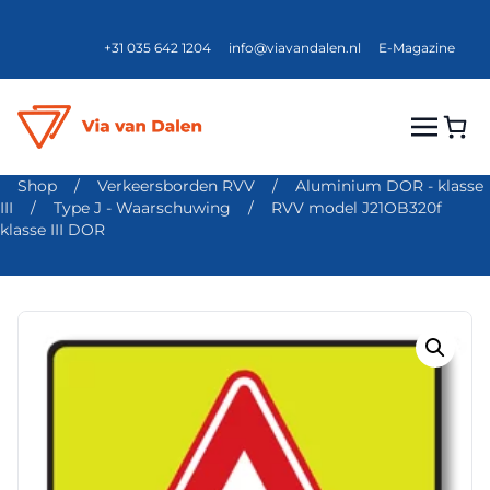
+31 035 642 1204
info@viavandalen.nl
E-Magazine
Shop
/
Verkeersborden RVV
/
Aluminium DOR - klasse
III
/
Type J - Waarschuwing
/
RVV model J21OB320f
klasse III DOR