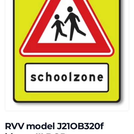
RVV model J21OB320f