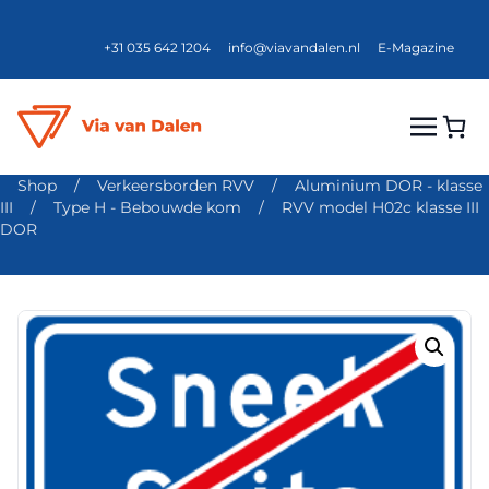
+31 035 642 1204
info@viavandalen.nl
E-Magazine
Shop
/
Verkeersborden RVV
/
Aluminium DOR - klasse
III
/
Type H - Bebouwde kom
/
RVV model H02c klasse III
DOR