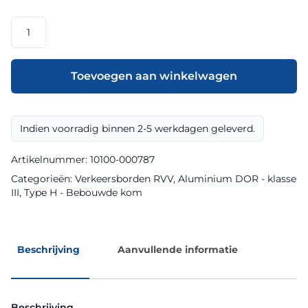
RVV
model
H02c
klasse
Toevoegen aan winkelwagen
III
DOR
aantal
Indien voorradig binnen 2-5 werkdagen geleverd.
Artikelnummer:
10100-000787
Categorieën:
Verkeersborden RVV
,
Aluminium DOR - klasse
III
,
Type H - Bebouwde kom
Beschrijving
Aanvullende informatie
Beschrijving