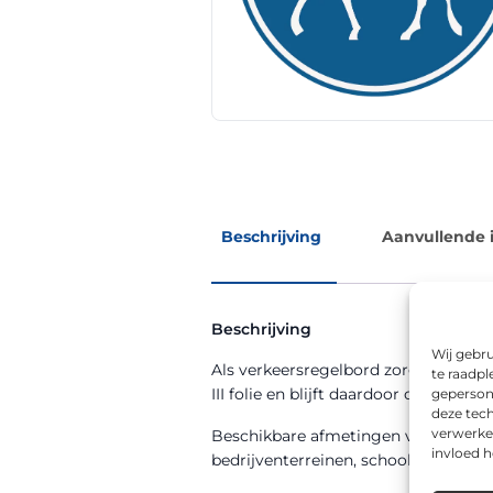
Beschrijving
Aanvullende 
Beschrijving
Wij gebru
Als verkeersregelbord zorgt RVV mo
te raadpl
III folie en blijft daardoor ook ’s avo
geperson
deze tech
verwerke
Beschikbare afmetingen voor dit m
invloed 
bedrijventerreinen, schoolzones en 