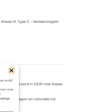
lasse III
,
Type G - Verkeersregels
aan en/of
rd is uitgevoerd in DOR met klasse
emmen met
e
adelige
orgaande wegen en rotondes tot