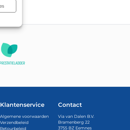
terialen.
es
Klantenservice
Contact
Algemene voorwaarden
Via van Dalen B.V.
Bramenberg 22
Verzendbeleid
3755 BZ Eemnes
Retourbeleid