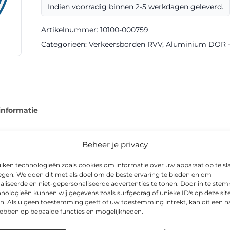
Indien voorradig binnen 2-5 werkdagen geleverd.
III
DOR
Artikelnummer:
10100-000759
aantal
Categorieën:
Verkeersborden RVV
,
Aluminium DOR - k
informatie
Beheer je privacy
iken technologieën zoals cookies om informatie over uw apparaat op te sl
del G09 voor heldere communicatie naar weggebruikers. Het bo
egen. We doen dit met als doel om de beste ervaring te bieden en om
nds goed afleesbaar.
aliseerde en niet-gepersonaliseerde advertenties te tonen. Door in te st
nologieën kunnen wij gegevens zoals surfgedrag of unieke ID's op deze sit
n. Als u geen toestemming geeft of uw toestemming intrekt, kan dit een n
odel zijn onder andere Ø 600mm. Toepassingen variëren van do
hebben op bepaalde functies en mogelijkheden.
woonwijken.