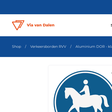
Shop
/
Verkeersborden RVV
/
Aluminium DOR - klas