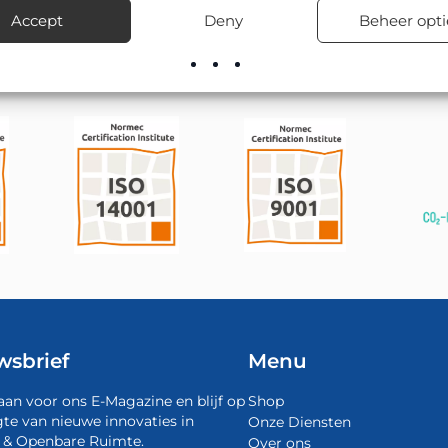
voorraad leverbaar, inclusief advies over de juiste bevestigingsma
Accept
Deny
Beheer opti
wsbrief
Menu
aan voor ons E-Magazine en blijf op
Shop
te van nieuwe innovaties in
Onze Diensten
 & Openbare Ruimte.
Over ons