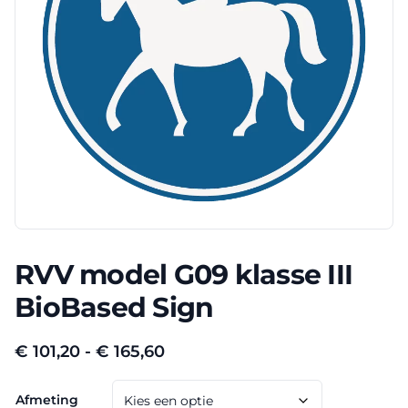
RVV model G09 klasse III
BioBased Sign
Prijsklasse:
€
101,20
-
€
165,60
€ 101,20
Afmeting
tot