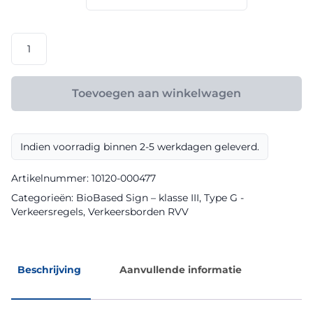
€ 165,60
RVV
model
G09
klasse
Toevoegen aan winkelwagen
III
BioBased
Sign
Indien voorradig binnen 2-5 werkdagen geleverd.
aantal
Artikelnummer:
10120-000477
Categorieën:
BioBased Sign – klasse III
,
Type G -
Verkeersregels
,
Verkeersborden RVV
Beschrijving
Aanvullende informatie