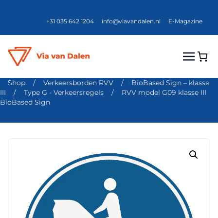
+31 035 642 1204
info@viavandalen.nl
E-Magazine
Shop
/
Verkeersborden RVV
/
BioBased Sign – klasse
III
/
Type G - Verkeersregels
/
RVV model G09 klasse III
BioBased Sign