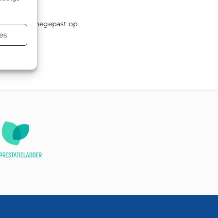
er andere toegepast op
es
terialen.