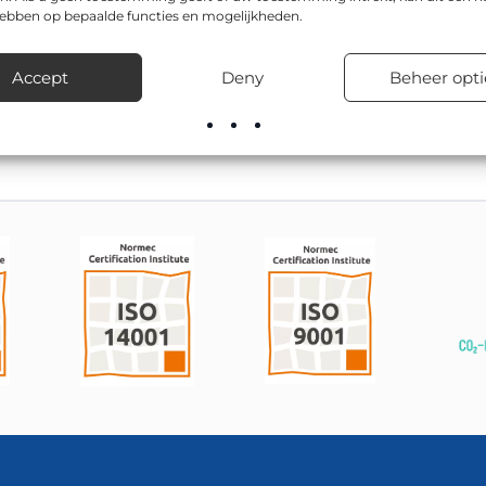
rheid, zowel overdag als ’s nachts.
hebben op bepaalde functies en mogelijkheden.
 in de afmetingen Ø 600mm, Ø 800mm. Dit type bord wordt ond
Accept
Deny
Beheer opti
nen, in woonwijken en bij tijdelijke verkeersmaatregelen.
voorraad leverbaar, inclusief advies over de juiste bevestigingsma