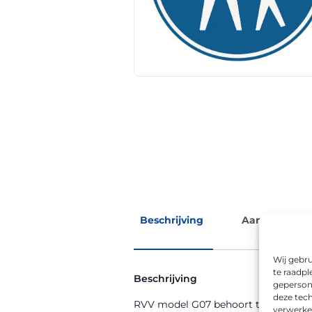
Beschrijving
Aanvullende 
Wij gebru
te raadpl
Beschrijving
geperson
deze tech
RVV model G07 behoort tot de RVV-b
verwerke