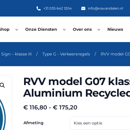
+31 035 642 1204
info@viavandalen.nl
Shop
Onze Diensten
Over ons
Nieuws
ign – klasse III
/
Type G - Verkeersregels
/
RVV model G07
RVV model G07 klass
Aluminium Recycled
Prijsklasse:
€
116,80
-
€
175,20
€ 116,80
tot
Afmeting