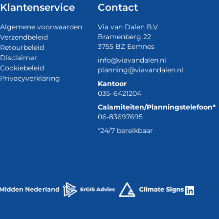
Klantenservice
Contact
Algemene voorwaarden
Via van Dalen B.V.
Bramenberg 22
Verzendbeleid
3755 BZ Eemnes
Retourbeleid
Disclaimer
info@viavandalen.nl
Cookiebeleid
planning@viavandalen.nl
Privacyverklaring
Kantoor
035–6421204
Calamiteiten/Planningstelefoon*
06-83697695
*24/7 bereikbaar
Linke