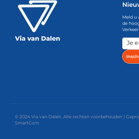
Nieu
Meld u 
de hoog
Verkeer
© 2024 Via van Dalen. Alle rechten voorbehouden | Gep
SmartCom