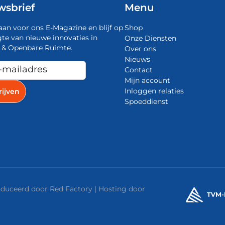
wsbrief
Menu
aan voor ons E-Magazine en blijf op
Shop
te van nieuwe innovaties in
Onze Diensten
 & Openbare Ruimte.
Over ons
Nieuws
Contact
Mijn account
Inloggen relaties
Spoeddienst
roduceerd door
Red Factory
| Hosting door