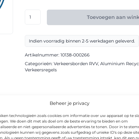
€ 175,20
RVV
Toevoegen aan win
model
G07
klasse
Indien voorradig binnen 2-5 werkdagen geleverd.
III
Aluminium
Artikelnummer:
10138-000266
Recycled
Categorieën:
Verkeersborden RVV
,
Aluminium Recycle
Sign
Verkeersregels
aantal
informatie
Beheer je privacy
iken technologieën zoals cookies om informatie over uw apparaat op te sl
egen. We doen dit met als doel om de beste ervaring te bieden en om
aliseerde en niet-gepersonaliseerde advertenties te tonen. Door in te st
nologieën kunnen wij gegevens zoals surfgedrag of unieke ID's op deze sit
orden van Via van Dalen en is als verkeersregelbord uitgevoer
n. Als u geen toestemming geeft of uw toestemming intrekt, kan dit een n