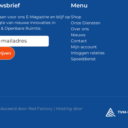
wsbrief
Menu
aan voor ons E-Magazine en blijf op
Shop
te van nieuwe innovaties in
Onze Diensten
 & Openbare Ruimte.
Over ons
Nieuws
Contact
Mijn account
Inloggen relaties
Spoeddienst
roduceerd door
Red Factory
| Hosting door