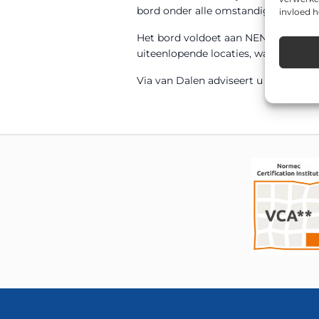
bord onder alle omstandigheden goe
invloed 
Het bord voldoet aan NEN 12899-1 en
uiteenlopende locaties, waaronder p
Via van Dalen adviseert u graag over 