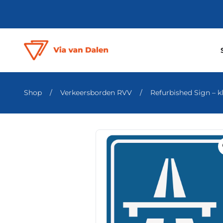
Shop
/
Verkeersborden RVV
/
Refurbished Sign – kl