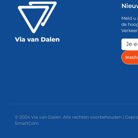
Nieu
Meld u 
de hoog
Verkeer
© 2024 Via van Dalen. Alle rechten voorbehouden | Gep
SmartCom