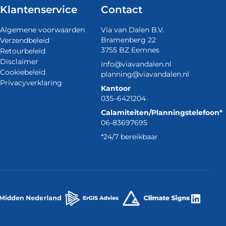
Klantenservice
Contact
Algemene voorwaarden
Via van Dalen B.V.
Bramenberg 22
Verzendbeleid
3755 BZ Eemnes
Retourbeleid
Disclaimer
info@viavandalen.nl
Cookiebeleid
planning@viavandalen.nl
Privacyverklaring
Kantoor
035–6421204
Calamiteiten/Planningstelefoon*
06-83697695
*24/7 bereikbaar
Linke