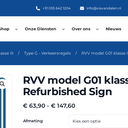
+31 035 642 1204
info@viavandalen.nl
Shop
Onze Diensten
Over ons
Nieuws
asse III
/
Type G - Verkeersregels
/
RVV model G01 klasse I
RVV model G01 klasse
Refurbished Sign
Prijsklasse:
€
63,90
-
€
147,60
€ 63,90
tot
Afmeting