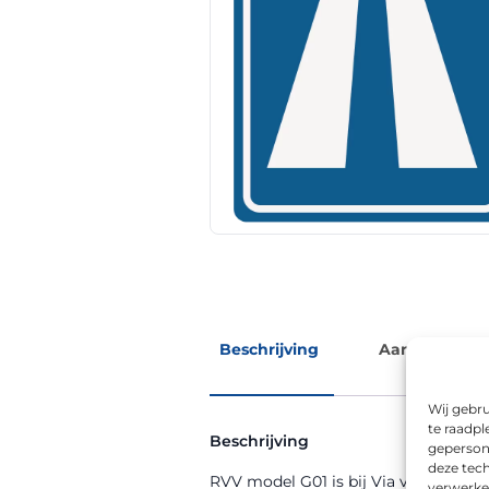
Beschrijving
Aanvullende 
Wij gebru
te raadpl
Beschrijving
geperson
deze tech
RVV model G01 is bij Via van Dalen ve
verwerke