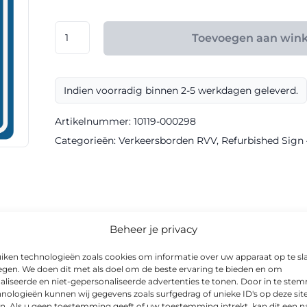
€ 147,60
RVV
Toevoegen aan win
model
G01
klasse
Indien voorradig binnen 2-5 werkdagen geleverd.
III
Refurbished
Artikelnummer:
10119-000298
Sign
Categorieën:
Verkeersborden RVV
,
Refurbished Sign –
aantal
informatie
Beheer je privacy
iken technologieën zoals cookies om informatie over uw apparaat op te sl
egen. We doen dit met als doel om de beste ervaring te bieden en om
aliseerde en niet-gepersonaliseerde advertenties te tonen. Door in te st
nologieën kunnen wij gegevens zoals surfgedrag of unieke ID's op deze sit
rkrijgbaar als verkeersregelbord in Refurbished-uitvoering. Dankzij
n. Als u geen toestemming geeft of uw toestemming intrekt, kan dit een n