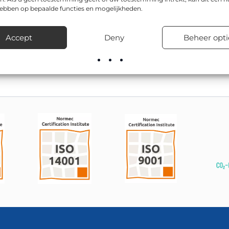
d afleesbaar.
hebben op bepaalde functies en mogelijkheden.
 is CE-gecertificeerd, en is leverbaar in o.a. 400x600mm en 60
Accept
Deny
Beheer opti
rovinciale wegen, gemeentelijke wegen en particuliere terreinen
de juiste uitvoering en zorgt voor snelle levering uit voorraad.