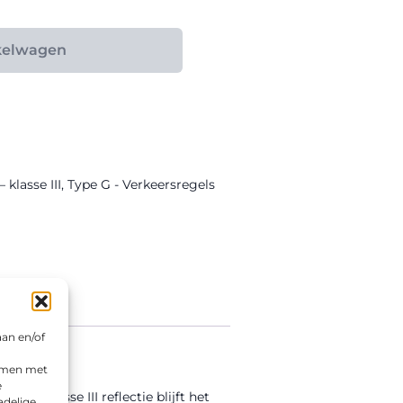
kelwagen
 klasse III
,
Type G - Verkeersregels
aan en/of
emmen met
e
 de klasse III reflectie blijft het
adelige