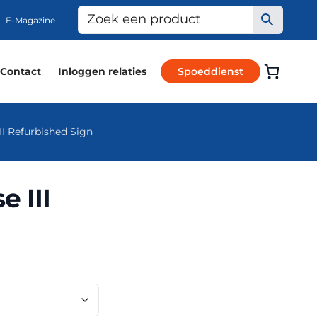
E-Magazine
Contact
Inloggen relaties
Spoeddienst
II Refurbished Sign
 III