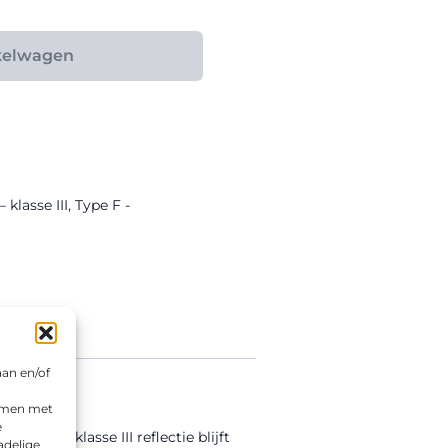
kelwagen
 klasse III
,
Type F -
aan en/of
emmen met
e
zij de klasse III reflectie blijft
adelige