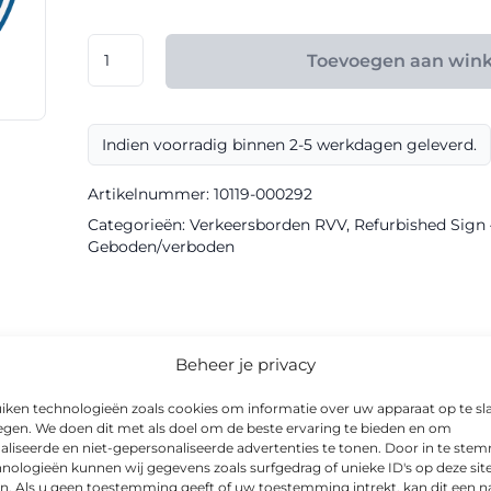
€ 144,00
RVV
Toevoegen aan win
model
F20
klasse
Indien voorradig binnen 2-5 werkdagen geleverd.
III
Refurbished
Artikelnummer:
10119-000292
Sign
Categorieën:
Verkeersborden RVV
,
Refurbished Sign –
aantal
Geboden/verboden
informatie
Beheer je privacy
iken technologieën zoals cookies om informatie over uw apparaat op te sl
egen. We doen dit met als doel om de beste ervaring te bieden en om
aliseerde en niet-gepersonaliseerde advertenties te tonen. Door in te st
nologieën kunnen wij gegevens zoals surfgedrag of unieke ID's op deze sit
rkrijgbaar als gebods-/verbodsbord in Refurbished-uitvoering. Dank
n. Als u geen toestemming geeft of uw toestemming intrekt, kan dit een n