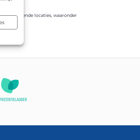
 uiteenlopende locaties, waaronder
es