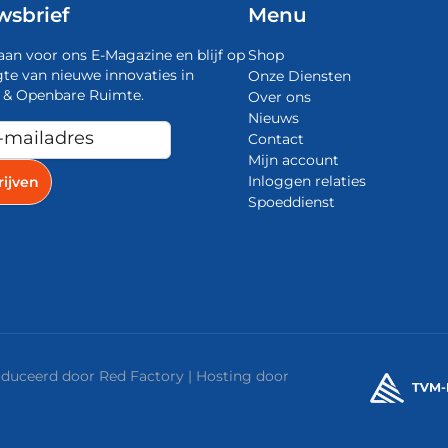
wsbrief
Menu
aan voor ons E-Magazine en blijf op
Shop
te van nieuwe innovaties in
Onze Diensten
 & Openbare Ruimte.
Over ons
Nieuws
Contact
Mijn account
Inloggen relaties
Spoeddienst
roduceerd door
Red Factory
| Hosting door