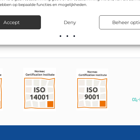
 goed afleesbaar.
hebben op bepaalde functies en mogelijkheden.
in de afmetingen Ø 600mm, Ø 800mm. Het bord is geschikt voor
Accept
Deny
Beheer opti
en en particuliere terreinen.
oor advies over montage, bevestiging en levertijden.