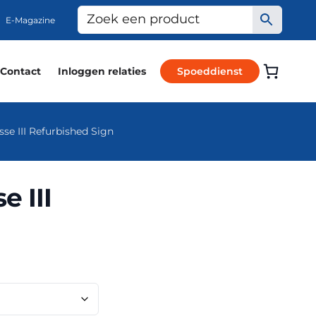
E-Magazine
Contact
Inloggen relaties
Spoeddienst
se III Refurbished Sign
 III