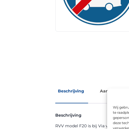
Beschrijving
Aanvullende 
Wij gebru
te raadpl
Beschrijving
geperson
deze tech
RVV model F20 is bij Via van Dalen ve
verwerke