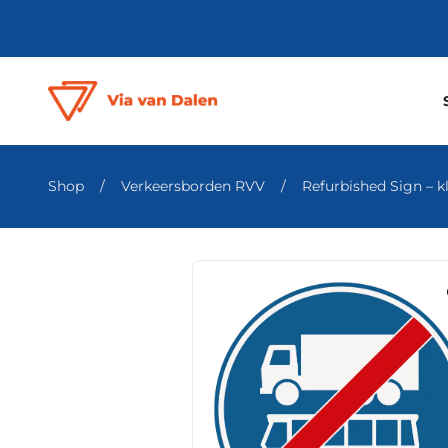
Shop
/
Verkeersborden RVV
/
Refurbished Sign – kl