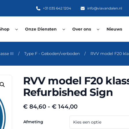
+31 035 642 1204
info@viavandalen.nl
Shop
Onze Diensten
Over ons
Nieuws
asse III
/
Type F - Geboden/verboden
/
RVV model F20 klas
RVV model F20 klasse
Refurbished Sign
Prijsklasse:
€
84,60
-
€
144,00
€ 84,60
tot
Afmeting