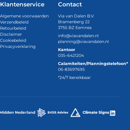
Klantenservice
Contact
Algemene voorwaarden
Via van Dalen B.V.
Bramenberg 22
Verzendbeleid
3755 BZ Eemnes
Retourbeleid
Disclaimer
info@viavandalen.nl
Cookiebeleid
planning@viavandalen.nl
Privacyverklaring
Kantoor
035–6421204
Calamiteiten/Planningstelefoon*
06-83697695
*24/7 bereikbaar
Linke