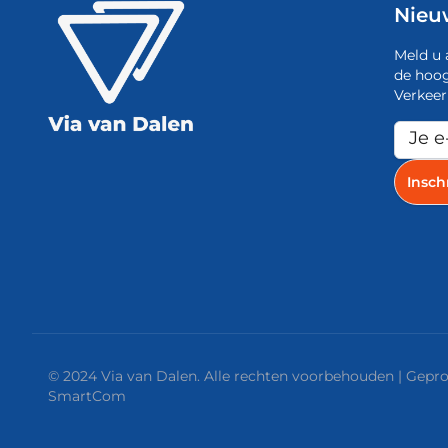
Nieu
Meld u 
de hoog
Verkeer
© 2024 Via van Dalen. Alle rechten voorbehouden | Gep
SmartCom