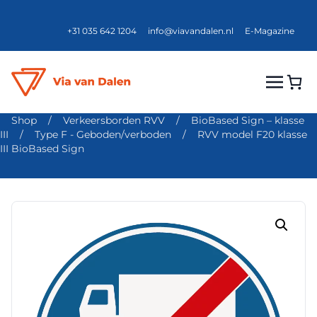
+31 035 642 1204
info@viavandalen.nl
E-Magazine
Shop
/
Verkeersborden RVV
/
BioBased Sign – klasse
III
/
Type F - Geboden/verboden
/
RVV model F20 klasse
III BioBased Sign