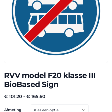
RVV model F20 klasse III
BioBased Sign
Prijsklasse:
€
101,20
-
€
165,60
€ 101,20
Afmeting
tot