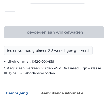
€ 165,60
RVV
model
F20
klasse
Toevoegen aan winkelwagen
III
BioBased
Sign
Indien voorradig binnen 2-5 werkdagen geleverd.
aantal
Artikelnummer:
10120-000459
Categorieën:
Verkeersborden RVV
,
BioBased Sign – klasse
III
,
Type F - Geboden/verboden
Beschrijving
Aanvullende informatie