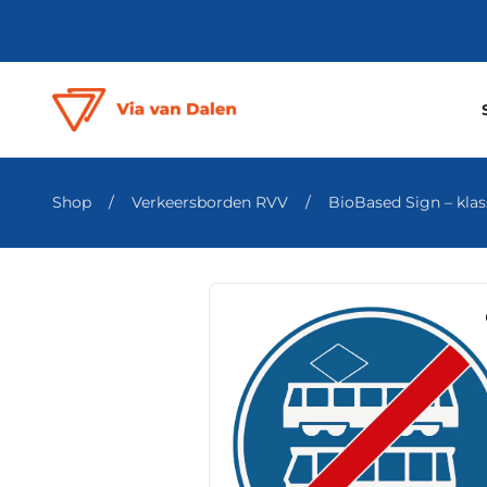
Shop
/
Verkeersborden RVV
/
BioBased Sign – klass