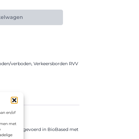
kelwagen
boden/verboden
,
Verkeersborden RVV
aan en/of
emmen met
bord is uitgevoerd in BioBased met
e
adelige