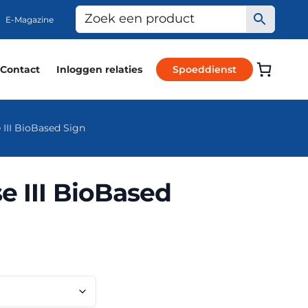
E-Magazine
Contact
Inloggen relaties
Spoeddienst
 III BioBased Sign
e III BioBased