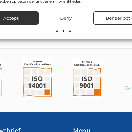
hebben op bepaalde functies en mogelijkheden.
 in de afmetingen Ø 600mm, Ø 800mm. Dit type bord wordt ond
nen, in woonwijken en bij tijdelijke verkeersmaatregelen.
Accept
Deny
Beheer opti
de juiste uitvoering en zorgt voor snelle levering uit voorraad.
wsbrief
Menu