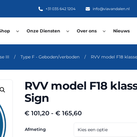
+31 035 642 1204
info@viavandalen.nl
Shop
Onze Diensten
Over ons
Nieuws
e III
/
Type F - Geboden/verboden
/
RVV model F18 klasse
RVV model F18 klass
Sign
Prijsklasse:
€
101,20
-
€
165,60
€ 101,20
tot
Afmeting