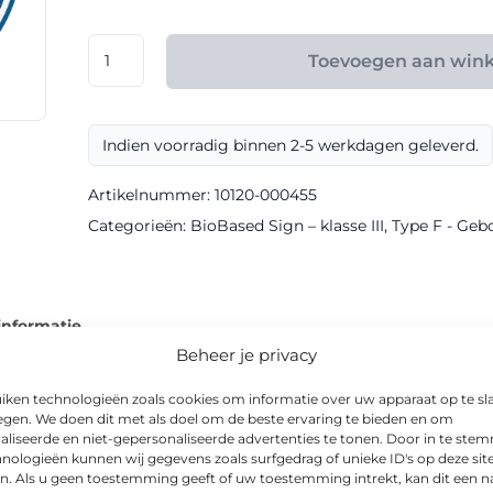
€ 165,60
RVV
Toevoegen aan win
model
F18
klasse
Indien voorradig binnen 2-5 werkdagen geleverd.
III
BioBased
Artikelnummer:
10120-000455
Sign
Categorieën:
BioBased Sign – klasse III
,
Type F - Ge
aantal
informatie
Beheer je privacy
iken technologieën zoals cookies om informatie over uw apparaat op te sl
egen. We doen dit met als doel om de beste ervaring te bieden en om
aliseerde en niet-gepersonaliseerde advertenties te tonen. Door in te st
model F18 voor heldere communicatie naar weggebruikers. Het 
nologieën kunnen wij gegevens zoals surfgedrag of unieke ID's op deze sit
n. Als u geen toestemming geeft of uw toestemming intrekt, kan dit een n
 ’s avonds goed afleesbaar.