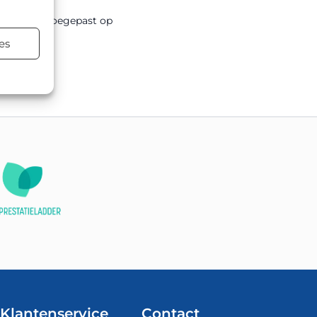
er andere toegepast op
es
Klantenservice
Contact