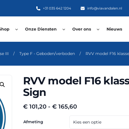
+31 035 642 1204
info@viavandalen.nl
Shop
Onze Diensten
Over ons
Nieuws
e III
/
Type F - Geboden/verboden
/
RVV model F16 klasse
RVV model F16 klass
Sign
Prijsklasse:
€
101,20
-
€
165,60
€ 101,20
tot
Afmeting