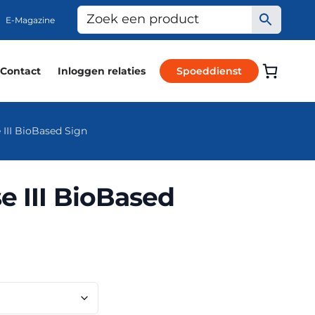
E-Magazine
Contact
Inloggen relaties
Spoeddienst
 III BioBased Sign
e III BioBased