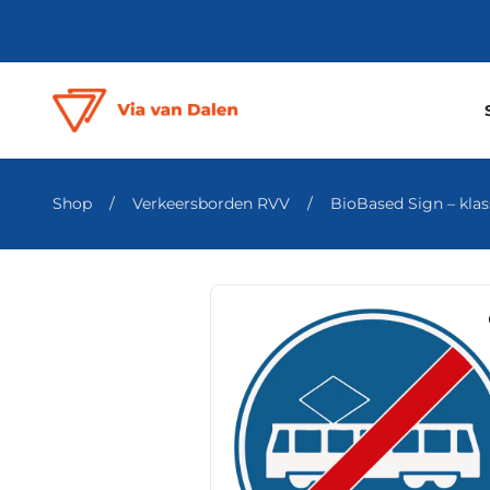
Shop
/
Verkeersborden RVV
/
BioBased Sign – klass