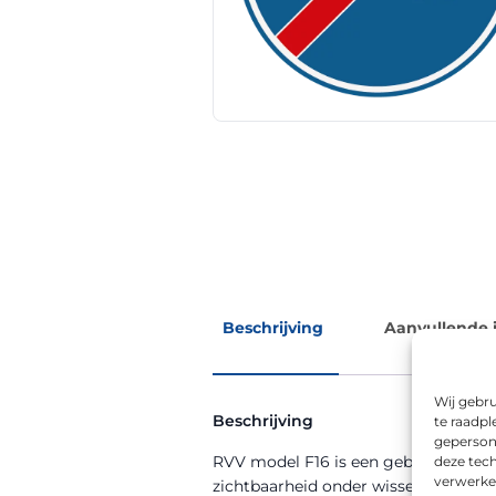
Beschrijving
Aanvullende 
Wij gebru
Beschrijving
te raadpl
geperson
RVV model F16 is een gebods-/verbod
deze tech
verwerke
zichtbaarheid onder wisselende we