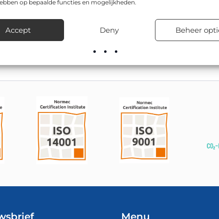
hebben op bepaalde functies en mogelijkheden.
 is CE-gecertificeerd, en is leverbaar in o.a. Ø 600mm en Ø 80
egen, bedrijventerreinen, in woonwijken en bij tijdelijke verke
Accept
Deny
Beheer opti
de juiste uitvoering en zorgt voor snelle levering uit voorraad.
wsbrief
Menu