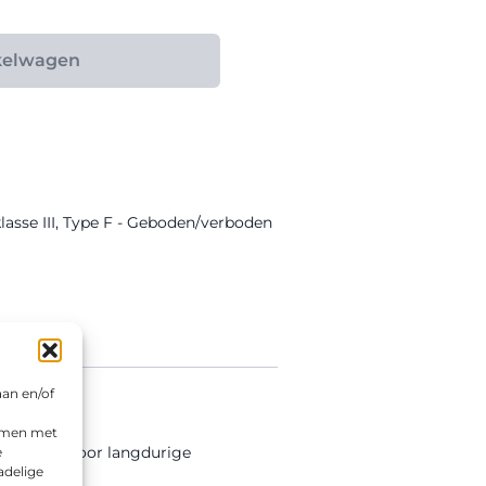
kelwagen
asse III
,
Type F - Geboden/verboden
aan en/of
emmen met
ctiefolie voor langdurige
e
adelige