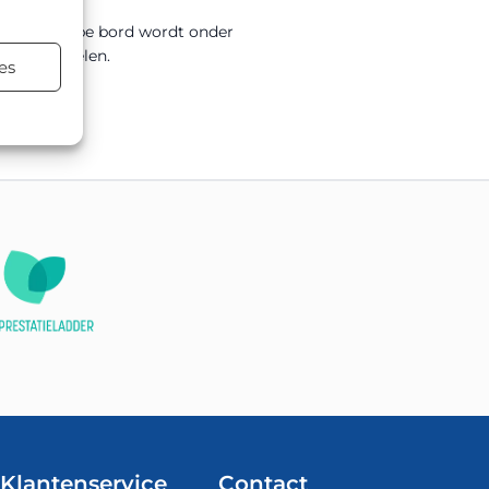
0mm. Dit type bord wordt onder
ersmaatregelen.
es
Klantenservice
Contact