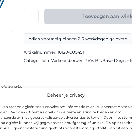
€ 165,60
RVV
Toevoegen aan win
model
F16
klasse
Indien voorradig binnen 2-5 werkdagen geleverd.
III
BioBased
Artikelnummer:
10120-000451
Sign
Categorieën:
Verkeersborden RVV
,
BioBased Sign – kl
aantal
informatie
Beheer je privacy
iken technologieën zoals cookies om informatie over uw apparaat op te sl
egen. We doen dit met als doel om de beste ervaring te bieden en om
aliseerde en niet-gepersonaliseerde advertenties te tonen. Door in te st
sbord in BioBased-uitvoering, geproduceerd met klasse III refle
nologieën kunnen wij gegevens zoals surfgedrag of unieke ID's op deze sit
n. Als u geen toestemming geeft of uw toestemming intrekt, kan dit een n
ersomstandigheden.