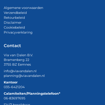
Algemene voorwaarden
Verzendbeleid
Retourbeleid
Disclaimer
Cookiebeleid
Privacyverklaring
Contact
Via van Dalen B.V.
Bramenberg 22
3755 BZ Eemnes
info@viavandalen.nl
planning@viavandalen.nl
Kantoor
035–6421204
Calamiteiten/Planningstelefoon*
06-83697695
*24/7 bereikbaar