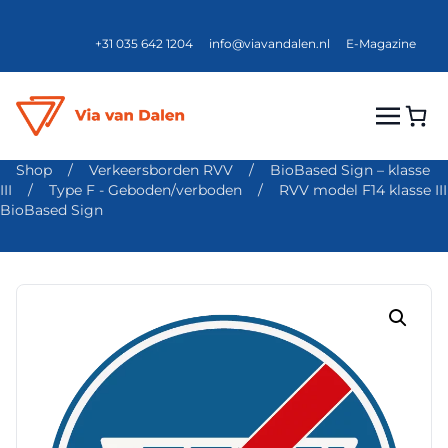
+31 035 642 1204
info@viavandalen.nl
E-Magazine
Shop
/
Verkeersborden RVV
/
BioBased Sign – klasse
III
/
Type F - Geboden/verboden
/
RVV model F14 klasse III
BioBased Sign