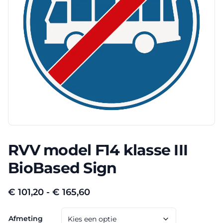
RVV model F14 klasse III
BioBased Sign
Prijsklasse:
€
101,20
-
€
165,60
€ 101,20
Afmeting
tot