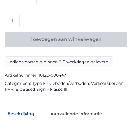
€ 165,60
RVV
model
F14
klasse
Toevoegen aan winkelwagen
III
BioBased
Sign
Indien voorradig binnen 2-5 werkdagen geleverd.
aantal
Artikelnummer:
10120-000447
Categorieën:
Type F - Geboden/verboden
,
Verkeersborden
RVV
,
BioBased Sign – klasse III
Beschrijving
Aanvullende informatie