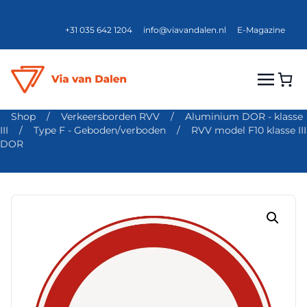
+31 035 642 1204
info@viavandalen.nl
E-Magazine
Shop
/
Verkeersborden RVV
/
Aluminium DOR - klasse
III
/
Type F - Geboden/verboden
/
RVV model F10 klasse III
DOR