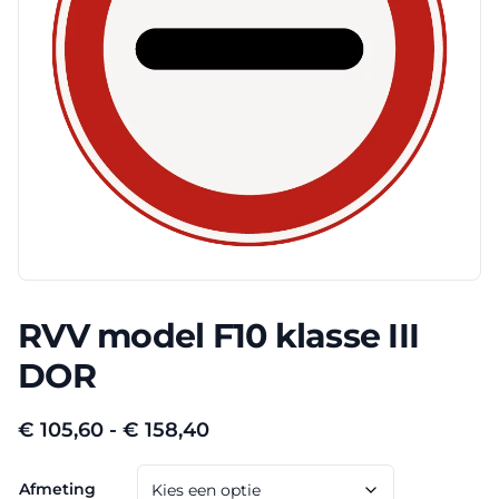
RVV model F10 klasse III
DOR
Prijsklasse:
€
105,60
-
€
158,40
€ 105,60
Afmeting
tot