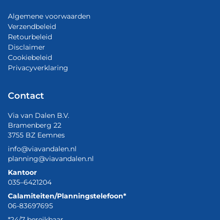
Algemene voorwaarden
Verzendbeleid
Retourbeleid
Disclaimer
Cookiebeleid
Privacyverklaring
Contact
Via van Dalen B.V.
Bramenberg 22
3755 BZ Eemnes
info@viavandalen.nl
planning@viavandalen.nl
Kantoor
035–6421204
Calamiteiten/Planningstelefoon*
06-83697695
*24/7 bereikbaar