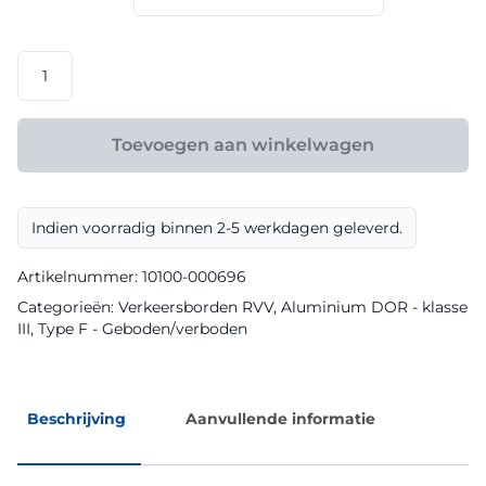
€ 158,40
RVV
model
F10
klasse
Toevoegen aan winkelwagen
III
DOR
aantal
Indien voorradig binnen 2-5 werkdagen geleverd.
Artikelnummer:
10100-000696
Categorieën:
Verkeersborden RVV
,
Aluminium DOR - klasse
III
,
Type F - Geboden/verboden
Beschrijving
Aanvullende informatie