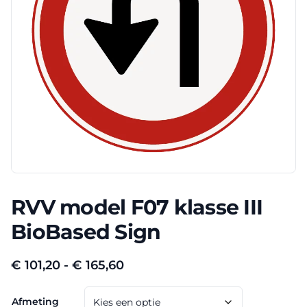
RVV model F07 klasse III
BioBased Sign
Prijsklasse:
€
101,20
-
€
165,60
€ 101,20
Afmeting
tot