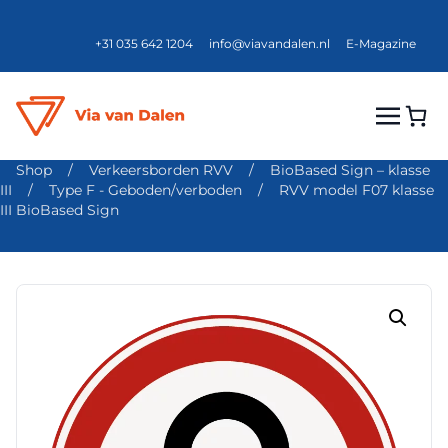
+31 035 642 1204
info@viavandalen.nl
E-Magazine
Shop
/
Verkeersborden RVV
/
BioBased Sign – klasse
III
/
Type F - Geboden/verboden
/
RVV model F07 klasse
III BioBased Sign