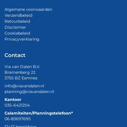
Algemene voorwaarden
Verzendbeleid
Retourbeleid
Disclaimer
Cookiebeleid
Privacyverklaring
Contact
Via van Dalen B.V.
Bramenberg 22
3755 BZ Eemnes
info@viavandalen.nl
planning@viavandalen.nl
Kantoor
035–6421204
Calamiteiten/Planningstelefoon*
06-83697695
*24/7 bereikbaar