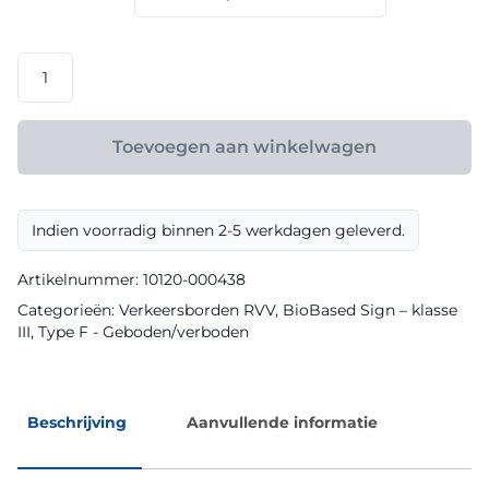
€ 165,60
RVV
model
F07
klasse
Toevoegen aan winkelwagen
III
BioBased
Sign
Indien voorradig binnen 2-5 werkdagen geleverd.
aantal
Artikelnummer:
10120-000438
Categorieën:
Verkeersborden RVV
,
BioBased Sign – klasse
III
,
Type F - Geboden/verboden
Beschrijving
Aanvullende informatie