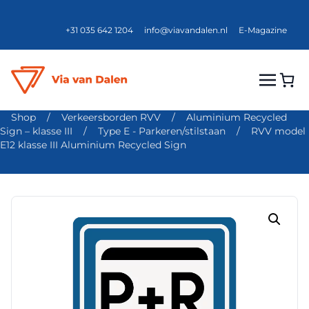
+31 035 642 1204
info@viavandalen.nl
E-Magazine
Shop
/
Verkeersborden RVV
/
Aluminium Recycled
Sign – klasse III
/
Type E - Parkeren/stilstaan
/
RVV model
E12 klasse III Aluminium Recycled Sign