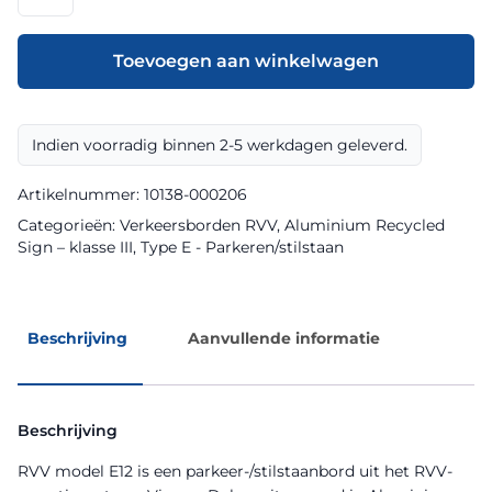
model
E12
klasse
Toevoegen aan winkelwagen
III
Aluminium
Recycled
Indien voorradig binnen 2-5 werkdagen geleverd.
Sign
aantal
Artikelnummer:
10138-000206
Categorieën:
Verkeersborden RVV
,
Aluminium Recycled
Sign – klasse III
,
Type E - Parkeren/stilstaan
Beschrijving
Aanvullende informatie
Beschrijving
RVV model E12 is een parkeer-/stilstaanbord uit het RVV-