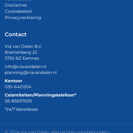
Disclaimer
Cookiebeleid
Privacyverklaring
Contact
Via van Dalen B.V.
Bramenberg 22
3755 BZ Eemnes
info@viavandalen.nl
planning@viavandalen.nl
Kantoor
035–6421204
Calamiteiten/Planningstelefoon*
06-83697695
*24/7 bereikbaar
© 2024 Via van Dalen. Alle rechten voorbehouden |