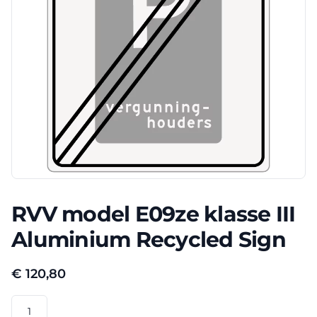
RVV model E09ze klasse III
Aluminium Recycled Sign
€
120,80
RVV