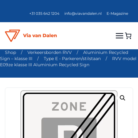
+31 035 642 1204
info@viavandalen.nl
E-Magazine
Shop
/
Verkeersborden RVV
/
Aluminium Recycled
Sign – klasse III
/
Type E - Parkeren/stilstaan
/
RVV model
E09ze klasse III Aluminium Recycled Sign