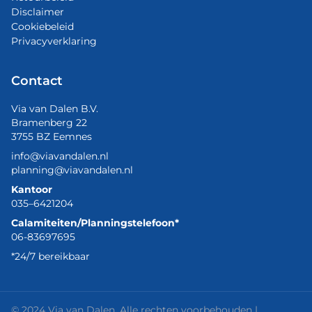
Disclaimer
Cookiebeleid
Privacyverklaring
Contact
Via van Dalen B.V.
Bramenberg 22
3755 BZ Eemnes
info@viavandalen.nl
planning@viavandalen.nl
Kantoor
035–6421204
Calamiteiten/Planningstelefoon*
06-83697695
*24/7 bereikbaar
© 2024 Via van Dalen. Alle rechten voorbehouden |