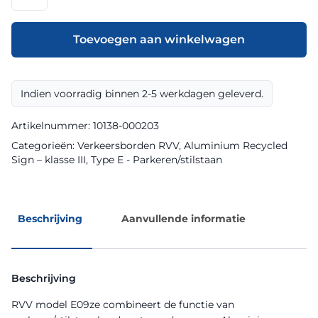
model
E09ze
klasse
Toevoegen aan winkelwagen
III
Aluminium
Recycled
Indien voorradig binnen 2-5 werkdagen geleverd.
Sign
aantal
Artikelnummer:
10138-000203
Categorieën:
Verkeersborden RVV
,
Aluminium Recycled
Sign – klasse III
,
Type E - Parkeren/stilstaan
Beschrijving
Aanvullende informatie
Beschrijving
RVV model E09ze combineert de functie van