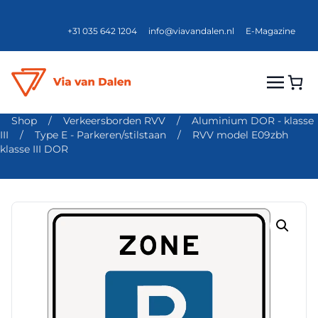
+31 035 642 1204
info@viavandalen.nl
E-Magazine
Shop
/
Verkeersborden RVV
/
Aluminium DOR - klasse
III
/
Type E - Parkeren/stilstaan
/
RVV model E09zbh
klasse III DOR