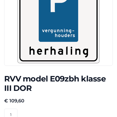
RVV model E09zbh klasse
III DOR
€
109,60
RVV