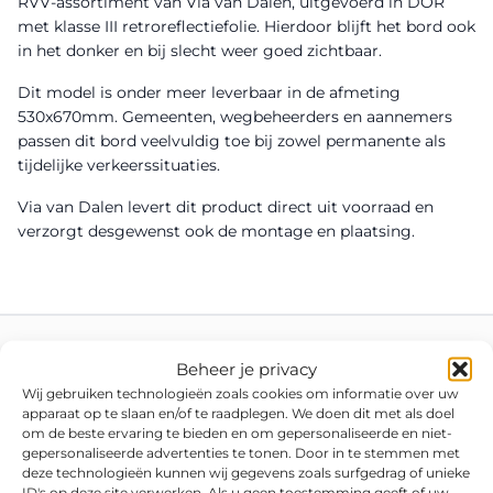
RVV-assortiment van Via van Dalen, uitgevoerd in DOR
met klasse III retroreflectiefolie. Hierdoor blijft het bord ook
in het donker en bij slecht weer goed zichtbaar.
Dit model is onder meer leverbaar in de afmeting
530x670mm. Gemeenten, wegbeheerders en aannemers
passen dit bord veelvuldig toe bij zowel permanente als
tijdelijke verkeerssituaties.
Via van Dalen levert dit product direct uit voorraad en
verzorgt desgewenst ook de montage en plaatsing.
Beheer je privacy
Wij gebruiken technologieën zoals cookies om informatie over uw
apparaat op te slaan en/of te raadplegen. We doen dit met als doel
om de beste ervaring te bieden en om gepersonaliseerde en niet-
gepersonaliseerde advertenties te tonen. Door in te stemmen met
deze technologieën kunnen wij gegevens zoals surfgedrag of unieke
ID's op deze site verwerken. Als u geen toestemming geeft of uw