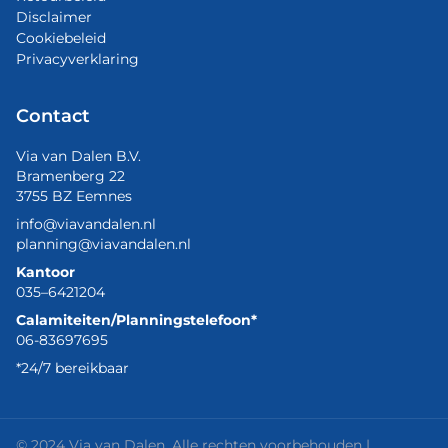
Disclaimer
Cookiebeleid
Privacyverklaring
Contact
Via van Dalen B.V.
Bramenberg 22
3755 BZ Eemnes
info@viavandalen.nl
planning@viavandalen.nl
Kantoor
035–6421204
Calamiteiten/Planningstelefoon*
06-83697695
*24/7 bereikbaar
© 2024 Via van Dalen. Alle rechten voorbehouden |