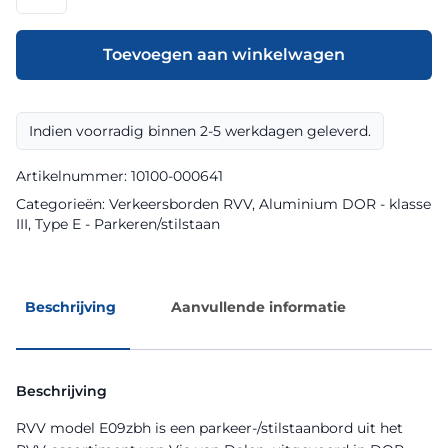
model
E09zbh
klasse
Toevoegen aan winkelwagen
III
DOR
aantal
Indien voorradig binnen 2-5 werkdagen geleverd.
Artikelnummer:
10100-000641
Categorieën:
Verkeersborden RVV
,
Aluminium DOR - klasse
III
,
Type E - Parkeren/stilstaan
Beschrijving
Aanvullende informatie
Beschrijving
RVV model E09zbh is een parkeer-/stilstaanbord uit het