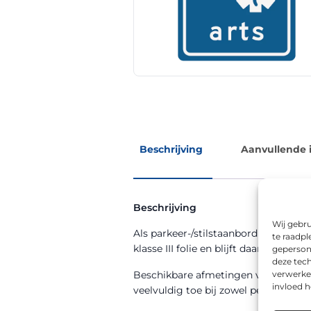
Beschrijving
Aanvullende 
Beschrijving
Wij gebru
Als parkeer-/stilstaanbord zorgt R
te raadpl
klasse III folie en blijft daardoor ook
geperson
deze tech
verwerke
Beschikbare afmetingen voor dit m
invloed 
veelvuldig toe bij zowel permanente a