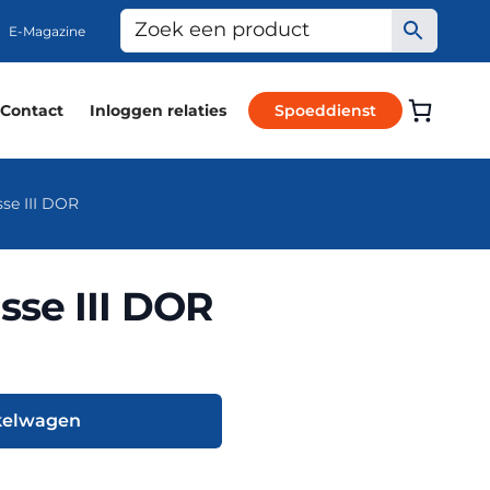
E-Magazine
Contact
Inloggen relaties
Spoeddienst
se III DOR
sse III DOR
kelwagen