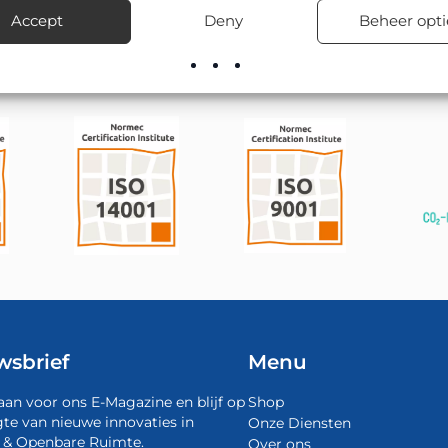
rect uit voorraad en verzorgt desgewenst ook de montage en plaa
Accept
Deny
Beheer opti
wsbrief
Menu
aan voor ons E-Magazine en blijf op
Shop
te van nieuwe innovaties in
Onze Diensten
 & Openbare Ruimte.
Over ons