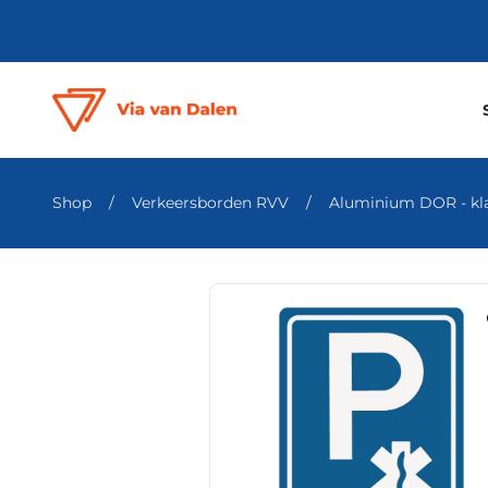
Shop
/
Verkeersborden RVV
/
Aluminium DOR - klas