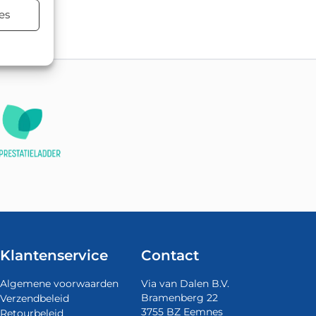
tsing.
es
Klantenservice
Contact
Algemene voorwaarden
Via van Dalen B.V.
Bramenberg 22
Verzendbeleid
3755 BZ Eemnes
Retourbeleid