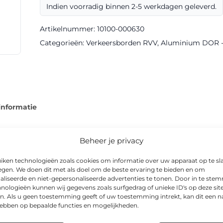
Indien voorradig binnen 2-5 werkdagen geleverd.
III
DOR
Artikelnummer:
10100-000630
aantal
Categorieën:
Verkeersborden RVV
,
Aluminium DOR - k
informatie
Beheer je privacy
iken technologieën zoals cookies om informatie over uw apparaat op te sl
VV model E08p voor heldere communicatie naar weggebruikers. H
egen. We doen dit met als doel om de beste ervaring te bieden en om
 ’s avonds goed afleesbaar.
aliseerde en niet-gepersonaliseerde advertenties te tonen. Door in te st
nologieën kunnen wij gegevens zoals surfgedrag of unieke ID's op deze sit
n. Als u geen toestemming geeft of uw toestemming intrekt, kan dit een n
odel zijn onder andere 400x600mm. Gemeenten, wegbeheerders
hebben op bepaalde functies en mogelijkheden.
ls tijdelijke verkeerssituaties.