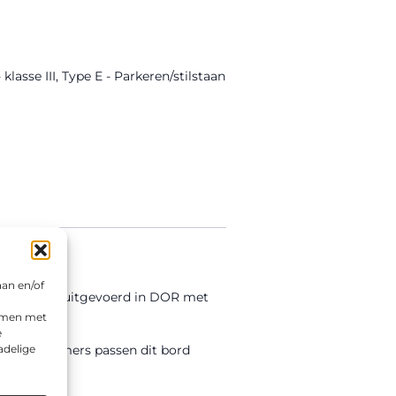
lasse III
,
Type E - Parkeren/stilstaan
aan en/of
et bord is uitgevoerd in DOR met
emmen met
e
adelige
 en aannemers passen dit bord