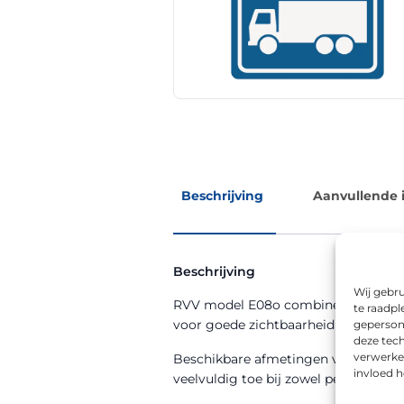
Beschrijving
Aanvullende 
Beschrijving
Wij gebru
RVV model E08o combineert de functi
te raadpl
voor goede zichtbaarheid bij dag en
geperson
deze tech
verwerke
Beschikbare afmetingen voor dit m
invloed 
veelvuldig toe bij zowel permanente a