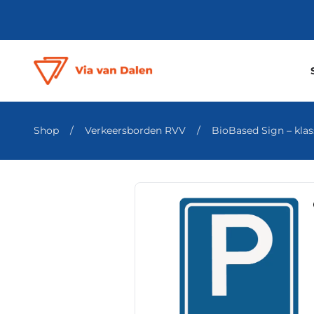
Shop
/
Verkeersborden RVV
/
BioBased Sign – klass