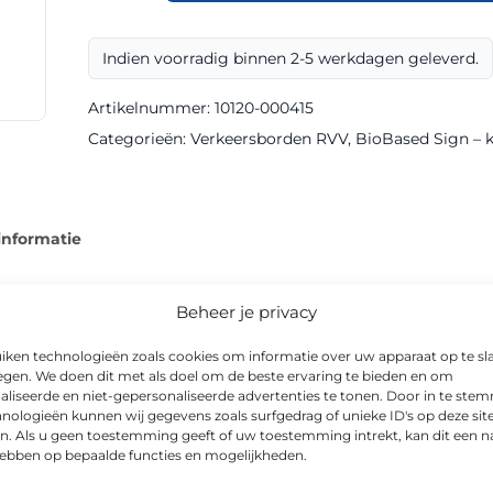
E08o
klasse
Indien voorradig binnen 2-5 werkdagen geleverd.
III
BioBased
Artikelnummer:
10120-000415
Sign
Categorieën:
Verkeersborden RVV
,
BioBased Sign – kl
aantal
informatie
Beheer je privacy
iken technologieën zoals cookies om informatie over uw apparaat op te sl
e van parkeer-/stilstaanbord met een duurzame BioBased-uitvoer
egen. We doen dit met als doel om de beste ervaring te bieden en om
 nacht.
aliseerde en niet-gepersonaliseerde advertenties te tonen. Door in te st
nologieën kunnen wij gegevens zoals surfgedrag of unieke ID's op deze sit
n. Als u geen toestemming geeft of uw toestemming intrekt, kan dit een n
odel zijn onder andere 400x600mm. Gemeenten, wegbeheerders
hebben op bepaalde functies en mogelijkheden.
ls tijdelijke verkeerssituaties.