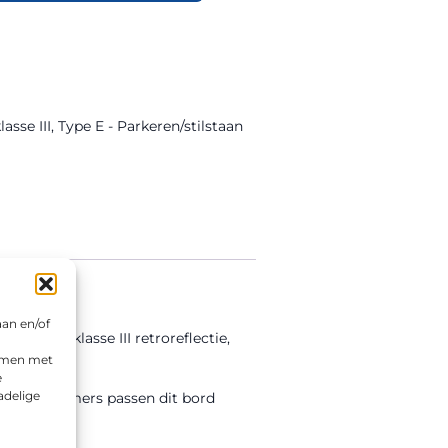
asse III
,
Type E - Parkeren/stilstaan
aan en/of
ing en klasse III retroreflectie,
emmen met
e
adelige
 en aannemers passen dit bord