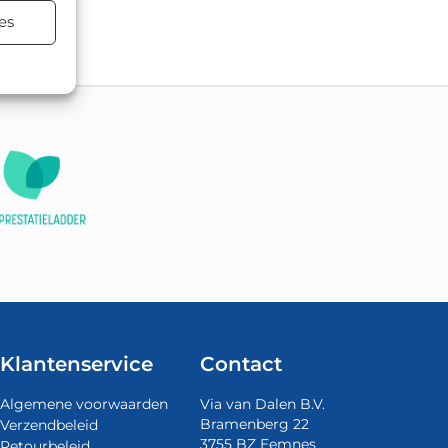
tsing.
es
Klantenservice
Contact
Algemene voorwaarden
Via van Dalen B.V.
Bramenberg 22
Verzendbeleid
3755 BZ Eemnes
Retourbeleid