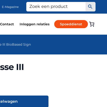
E-Magazine
Contact
Inloggen relaties
Spoeddienst
 III BioBased Sign
se III
kelwagen