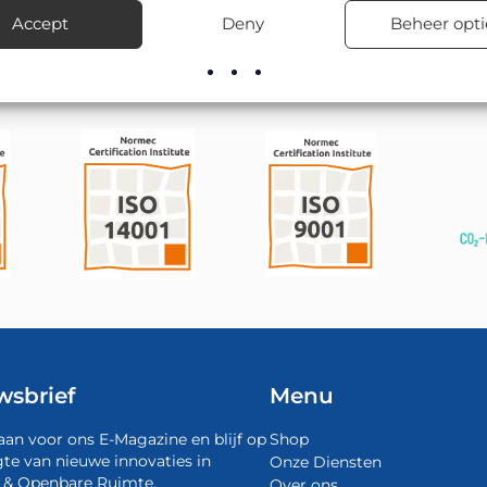
rect uit voorraad en verzorgt desgewenst ook de montage en plaa
Accept
Deny
Beheer opti
wsbrief
Menu
aan voor ons E-Magazine en blijf op
Shop
te van nieuwe innovaties in
Onze Diensten
 & Openbare Ruimte.
Over ons