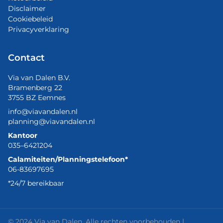
Disclaimer
Cookiebeleid
Privacyverklaring
Contact
Via van Dalen B.V.
Bramenberg 22
3755 BZ Eemnes
info@viavandalen.nl
planning@viavandalen.nl
Kantoor
035–6421204
Calamiteiten/Planningstelefoon*
06-83697695
*24/7 bereikbaar
© 2024 Via van Dalen. Alle rechten voorbehouden |