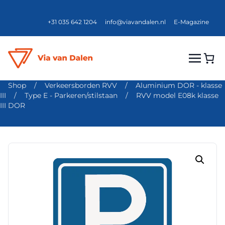
+31 035 642 1204
info@viavandalen.nl
E-Magazine
Shop
/
Verkeersborden RVV
/
Aluminium DOR - klasse
III
/
Type E - Parkeren/stilstaan
/
RVV model E08k klasse
III DOR