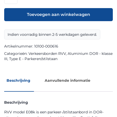
model
E08k
klasse
Toevoegen aan winkelwagen
III
DOR
aantal
Indien voorradig binnen 2-5 werkdagen geleverd.
Artikelnummer:
10100-000616
Categorieën:
Verkeersborden RVV
,
Aluminium DOR - klasse
III
,
Type E - Parkeren/stilstaan
Beschrijving
Aanvullende informatie
Beschrijving
RVV model E08k is een parkeer-/stilstaanbord in DOR-