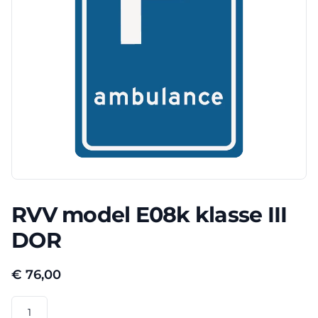
RVV model E08k klasse III
DOR
€
76,00
RVV