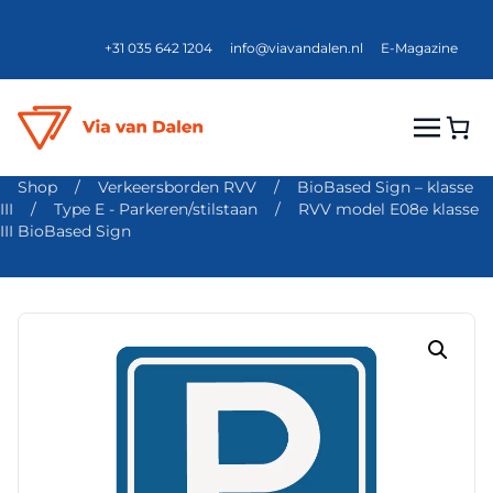
+31 035 642 1204
info@viavandalen.nl
E-Magazine
Shop
/
Verkeersborden RVV
/
BioBased Sign – klasse
III
/
Type E - Parkeren/stilstaan
/
RVV model E08e klasse
III BioBased Sign