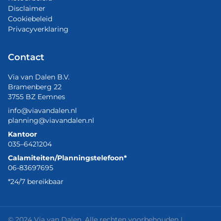
Disclaimer
Cookiebeleid
Privacyverklaring
Contact
Via van Dalen B.V.
Bramenberg 22
3755 BZ Eemnes
info@viavandalen.nl
planning@viavandalen.nl
Kantoor
035–6421204
Calamiteiten/Planningstelefoon*
06-83697695
*24/7 bereikbaar
© 2024 Via van Dalen. Alle rechten voorbehouden |