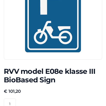
RVV model E08e klasse III
BioBased Sign
€
101,20
RVV