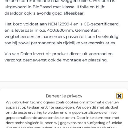
heldere communicatie naar weggebruikers. Het bord is
uitgevoerd in BioBased met klasse III folie en blijft
daardoor ook ’s avonds goed afleesbaar.
Het bord voldoet aan NEN 12899-1 en is CE-gecertificeerd,
en is leverbaar in o.a. 400x600mm. Gemeenten,
wegbeheerders en aannemers passen dit bord veelvuldig
toe bij zowel permanente als tijdelijke verkeerssituaties.
Via van Dalen levert dit product direct uit voorraad en
verzorgt desgewenst ook de montage en plaatsing.
Beheer je privacy
Wij gebruiken technologieën zoals cookies om informatie over uw
apparaat op te slaan en/of te raadplegen. We doen dit met als doel
om de beste ervaring te bieden en om gepersonaliseerde en niet-
gepersonaliseerde advertenties te tonen. Door in te stemmen met
deze technologieën kunnen wij gegevens zoals surfgedrag of unieke
ID's op deze site verwerken. Als u geen toestemming geeft of uw