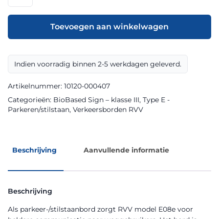
model
E08e
klasse
Toevoegen aan winkelwagen
III
BioBased
Sign
Indien voorradig binnen 2-5 werkdagen geleverd.
aantal
Artikelnummer:
10120-000407
Categorieën:
BioBased Sign – klasse III
,
Type E -
Parkeren/stilstaan
,
Verkeersborden RVV
Beschrijving
Aanvullende informatie
Beschrijving
Als parkeer-/stilstaanbord zorgt RVV model E08e voor