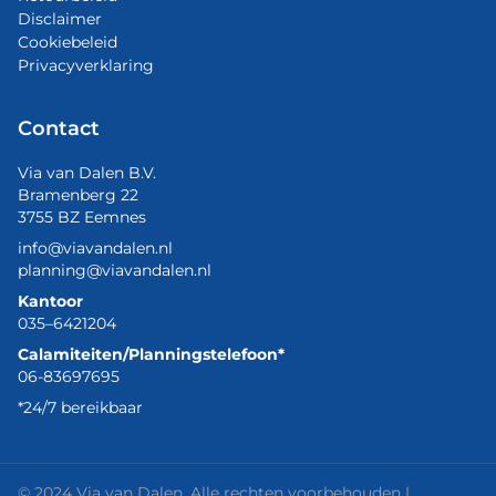
Disclaimer
Cookiebeleid
Privacyverklaring
Contact
Via van Dalen B.V.
Bramenberg 22
3755 BZ Eemnes
info@viavandalen.nl
planning@viavandalen.nl
Kantoor
035–6421204
Calamiteiten/Planningstelefoon*
06-83697695
*24/7 bereikbaar
© 2024 Via van Dalen. Alle rechten voorbehouden |