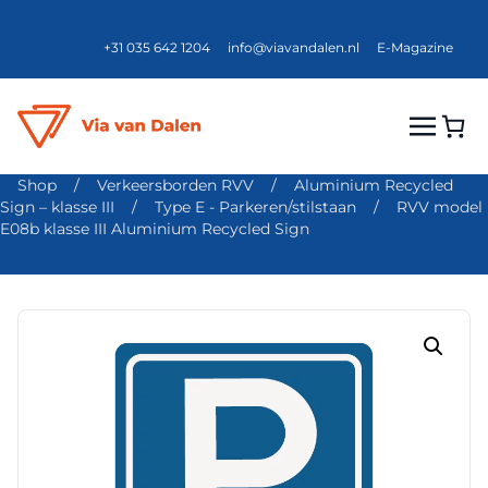
+31 035 642 1204
info@viavandalen.nl
E-Magazine
Shop
/
Verkeersborden RVV
/
Aluminium Recycled
Sign – klasse III
/
Type E - Parkeren/stilstaan
/
RVV model
E08b klasse III Aluminium Recycled Sign