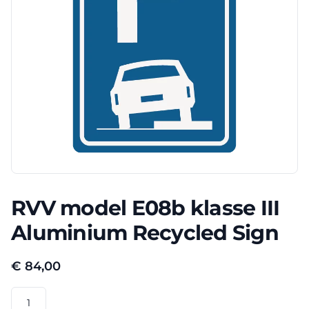
RVV model E08b klasse III
Aluminium Recycled Sign
€
84,00
RVV