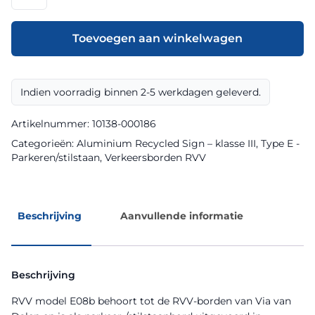
model
E08b
klasse
Toevoegen aan winkelwagen
III
Aluminium
Recycled
Indien voorradig binnen 2-5 werkdagen geleverd.
Sign
aantal
Artikelnummer:
10138-000186
Categorieën:
Aluminium Recycled Sign – klasse III
,
Type E -
Parkeren/stilstaan
,
Verkeersborden RVV
Beschrijving
Aanvullende informatie
Beschrijving
RVV model E08b behoort tot de RVV-borden van Via van