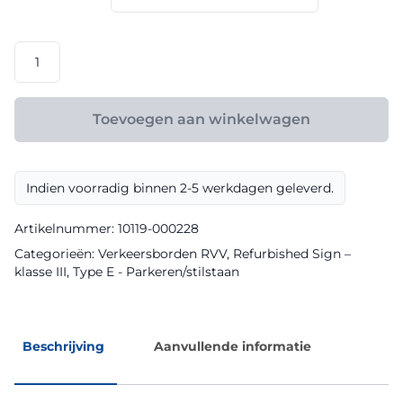
€ 144,00
RVV
model
E02
klasse
Toevoegen aan winkelwagen
III
Refurbished
Sign
Indien voorradig binnen 2-5 werkdagen geleverd.
aantal
Artikelnummer:
10119-000228
Categorieën:
Verkeersborden RVV
,
Refurbished Sign –
klasse III
,
Type E - Parkeren/stilstaan
Beschrijving
Aanvullende informatie