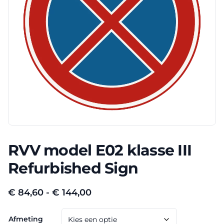
RVV model E02 klasse III
Refurbished Sign
Prijsklasse:
€
84,60
-
€
144,00
€ 84,60
Afmeting
tot