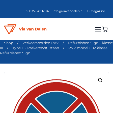
+31 035 642 1204
info@viavandalen.nl
E-Magazine
Shop
/
Verkeersborden RVV
/
Refurbished Sign – klasse
III
/
Type E - Parkeren/stilstaan
/
RVV model E02 klasse III
Refurbished Sign