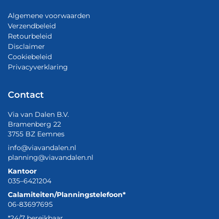
Algemene voorwaarden
Verzendbeleid
Retourbeleid
Disclaimer
Cookiebeleid
Privacyverklaring
Contact
Via van Dalen B.V.
Bramenberg 22
3755 BZ Eemnes
info@viavandalen.nl
planning@viavandalen.nl
Kantoor
035–6421204
Calamiteiten/Planningstelefoon*
06-83697695
*24/7 bereikbaar