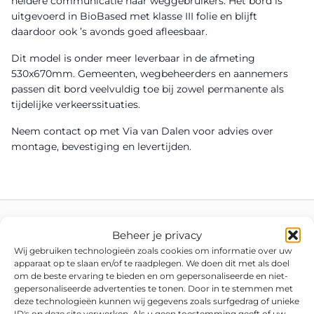
heldere communicatie naar weggebruikers. Het bord is
uitgevoerd in BioBased met klasse III folie en blijft
daardoor ook ’s avonds goed afleesbaar.
Dit model is onder meer leverbaar in de afmeting
530x670mm. Gemeenten, wegbeheerders en aannemers
passen dit bord veelvuldig toe bij zowel permanente als
tijdelijke verkeerssituaties.
Neem contact op met Via van Dalen voor advies over
montage, bevestiging en levertijden.
Beheer je privacy
Wij gebruiken technologieën zoals cookies om informatie over uw
apparaat op te slaan en/of te raadplegen. We doen dit met als doel
om de beste ervaring te bieden en om gepersonaliseerde en niet-
gepersonaliseerde advertenties te tonen. Door in te stemmen met
deze technologieën kunnen wij gegevens zoals surfgedrag of unieke
ID's op deze site verwerken. Als u geen toestemming geeft of uw