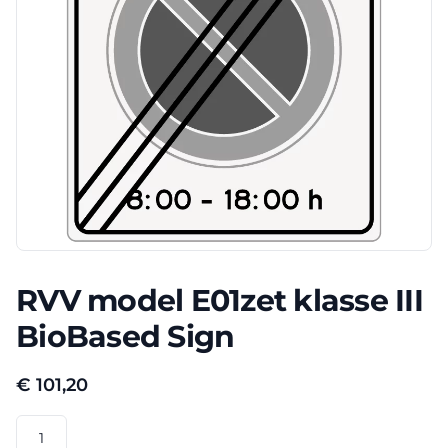
RVV model E01zet klasse III
BioBased Sign
€
101,20
RVV