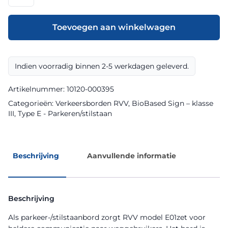
model
E01zet
klasse
Toevoegen aan winkelwagen
III
BioBased
Sign
Indien voorradig binnen 2-5 werkdagen geleverd.
aantal
Artikelnummer:
10120-000395
Categorieën:
Verkeersborden RVV
,
BioBased Sign – klasse
III
,
Type E - Parkeren/stilstaan
Beschrijving
Aanvullende informatie
Beschrijving
Als parkeer-/stilstaanbord zorgt RVV model E01zet voor