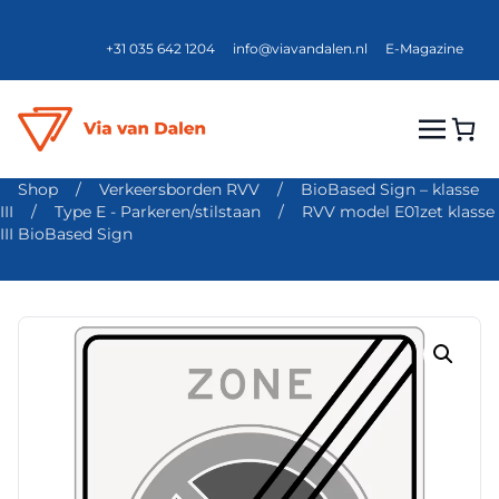
+31 035 642 1204
info@viavandalen.nl
E-Magazine
Shop
/
Verkeersborden RVV
/
BioBased Sign – klasse
III
/
Type E - Parkeren/stilstaan
/
RVV model E01zet klasse
III BioBased Sign