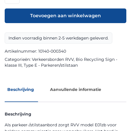
model
E01zb
klasse
Toevoegen aan winkelwagen
III
Bio
Recycling
Indien voorradig binnen 2-5 werkdagen geleverd.
Sign
aantal
Artikelnummer:
10140-000340
Categorieën:
Verkeersborden RVV
,
Bio Recycling Sign -
klasse III
,
Type E - Parkeren/stilstaan
Beschrijving
Aanvullende informatie
Beschrijving
Als parkeer-/stilstaanbord zorgt RVV model E01zb voor