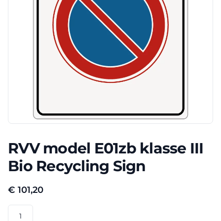
RVV model E01zb klasse III
Bio Recycling Sign
€
101,20
RVV