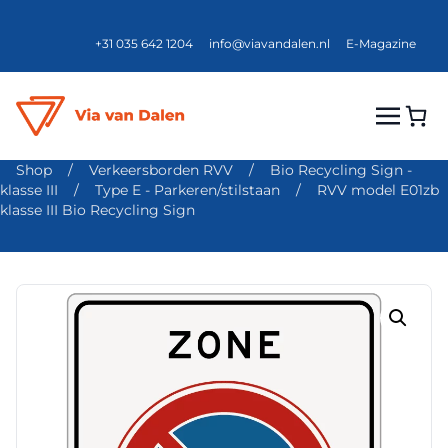
+31 035 642 1204
info@viavandalen.nl
E-Magazine
Shop
/
Verkeersborden RVV
/
Bio Recycling Sign -
klasse III
/
Type E - Parkeren/stilstaan
/
RVV model E01zb
klasse III Bio Recycling Sign