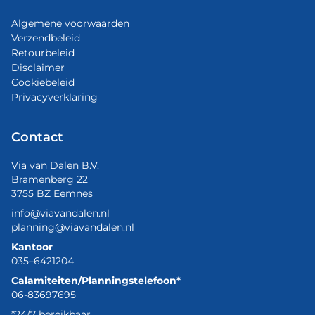
Algemene voorwaarden
Verzendbeleid
Retourbeleid
Disclaimer
Cookiebeleid
Privacyverklaring
Contact
Via van Dalen B.V.
Bramenberg 22
3755 BZ Eemnes
info@viavandalen.nl
planning@viavandalen.nl
Kantoor
035–6421204
Calamiteiten/Planningstelefoon*
06-83697695
*24/7 bereikbaar