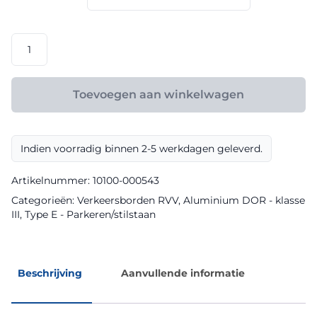
€ 158,40
RVV
model
E01
klasse
Toevoegen aan winkelwagen
III
DOR
aantal
Indien voorradig binnen 2-5 werkdagen geleverd.
Artikelnummer:
10100-000543
Categorieën:
Verkeersborden RVV
,
Aluminium DOR - klasse
III
,
Type E - Parkeren/stilstaan
Beschrijving
Aanvullende informatie