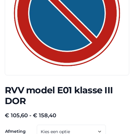
RVV model E01 klasse III
DOR
Prijsklasse:
€
105,60
-
€
158,40
€ 105,60
Afmeting
tot