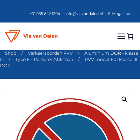
+31 035 642 1204
info@viavandalen.nl
E-Magazine
Shop
/
Verkeersborden RVV
/
Aluminium DOR - klasse
III
/
Type E - Parkeren/stilstaan
/
RVV model E01 klasse III
DOR