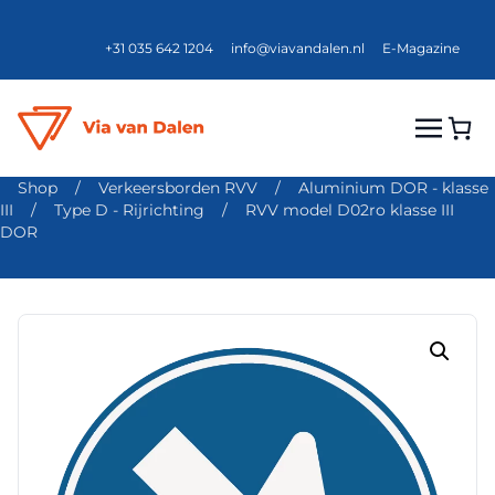
+31 035 642 1204
info@viavandalen.nl
E-Magazine
Shop
/
Verkeersborden RVV
/
Aluminium DOR - klasse
III
/
Type D - Rijrichting
/
RVV model D02ro klasse III
DOR