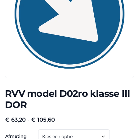
RVV model D02ro klasse III
DOR
Prijsklasse:
€
63,20
-
€
105,60
€ 63,20
Afmeting
tot