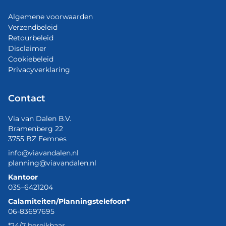
Algemene voorwaarden
Verzendbeleid
Retourbeleid
Disclaimer
Cookiebeleid
Privacyverklaring
Contact
Via van Dalen B.V.
Bramenberg 22
3755 BZ Eemnes
info@viavandalen.nl
planning@viavandalen.nl
Kantoor
035–6421204
Calamiteiten/Planningstelefoon*
06-83697695
*24/7 bereikbaar