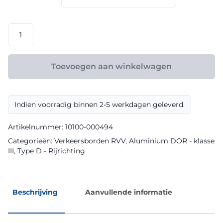
€ 105,60
RVV
model
D02ro
klasse
Toevoegen aan winkelwagen
III
DOR
aantal
Indien voorradig binnen 2-5 werkdagen geleverd.
Artikelnummer:
10100-000494
Categorieën:
Verkeersborden RVV
,
Aluminium DOR - klasse
III
,
Type D - Rijrichting
Beschrijving
Aanvullende informatie