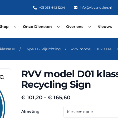
+31 035 642 1204
info@viavandalen.nl
Shop
Onze Diensten
Over ons
Nieuws
lasse III
/
Type D - Rijrichting
/
RVV model D01 klasse III 
RVV model D01 klasse
Recycling Sign
Prijsklasse:
€
101,20
-
€
165,60
€ 101,20
tot
Afmeting