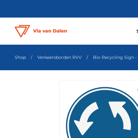
Shop
/
Verkeersborden RVV
/
Bio Recycling Sign - k