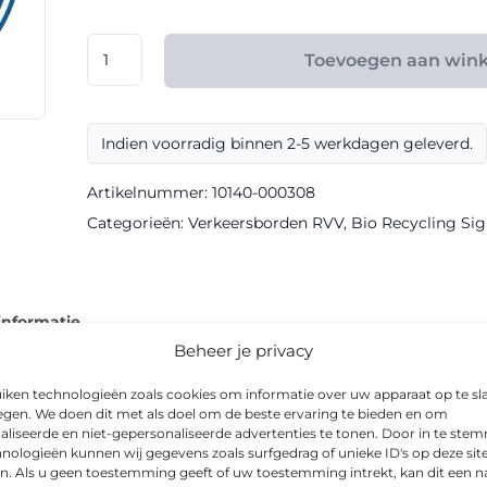
€ 165,60
RVV
Toevoegen aan win
model
D01
klasse
Indien voorradig binnen 2-5 werkdagen geleverd.
III
Bio
Artikelnummer:
10140-000308
Recycling
Categorieën:
Verkeersborden RVV
,
Bio Recycling Sign
Sign
aantal
informatie
Beheer je privacy
iken technologieën zoals cookies om informatie over uw apparaat op te sl
egen. We doen dit met als doel om de beste ervaring te bieden en om
aliseerde en niet-gepersonaliseerde advertenties te tonen. Door in te st
 van rijrichtingsbord met een duurzame Bio Recycling-uitvoering
nologieën kunnen wij gegevens zoals surfgedrag of unieke ID's op deze sit
n. Als u geen toestemming geeft of uw toestemming intrekt, kan dit een n
.