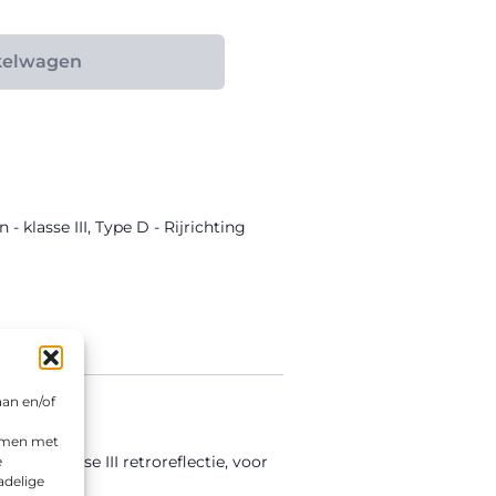
kelwagen
 - klasse III
,
Type D - Rijrichting
aan en/of
emmen met
 en klasse III retroreflectie, voor
e
adelige