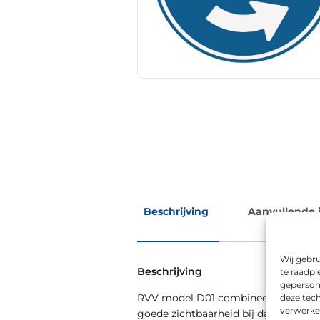
Beschrijving
Aanvullende 
Wij gebru
Beschrijving
te raadpl
geperson
RVV model D01 combineert de functie
deze tech
verwerke
goede zichtbaarheid bij dag en nacht