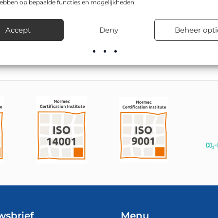
hebben op bepaalde functies en mogelijkheden.
 is CE-gecertificeerd, en is leverbaar in o.a. Ø 600mm en Ø 80
edrijventerreinen, schoolzones en woonwijken.
Accept
Deny
Beheer opti
voorraad leverbaar, inclusief advies over de juiste bevestigingsma
wsbrief
Menu