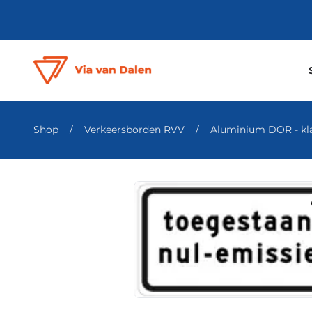
Shop
/
Verkeersborden RVV
/
Aluminium DOR - klas