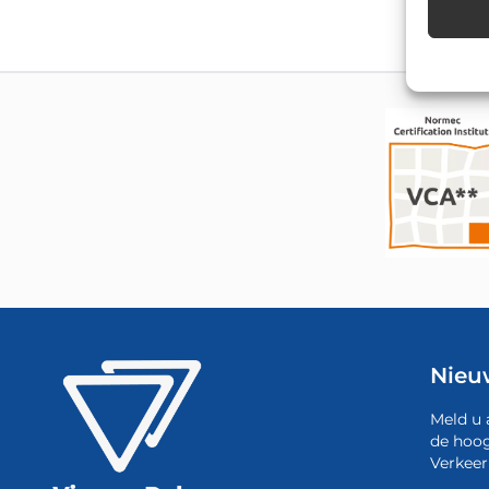
Nieu
Meld u 
de hoog
Verkeer