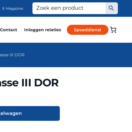
E-Magazine
Contact
Inloggen relaties
Spoeddienst
asse III DOR
sse III DOR
kelwagen