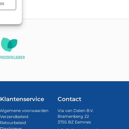
es
Klantenservice
Contact
Algemene voorwaarden
Via van Dalen B.V.
Bramenberg 22
Verzendbeleid
3755 BZ Eemnes
Retourbeleid
Disclaimer