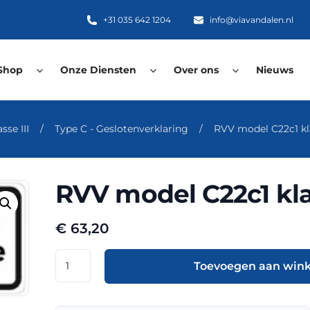
+31 035 642 1204
info@viavandalen.nl
Shop
Onze Diensten
Over ons
Nieuws
se III
/
Type C - Geslotenverklaring
/
RVV model C22c1 kl
RVV model C22c1 kla
€
63,20
RVV
Toevoegen aan win
model
C22c1
klasse