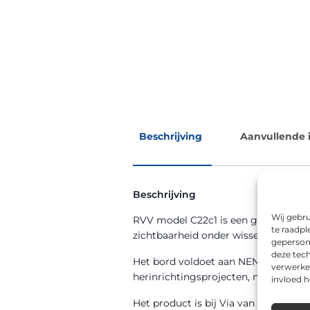
Beschrijving
Aanvullende 
Beschrijving
Wij gebru
RVV model C22c1 is een geslotenverk
te raadpl
zichtbaarheid onder wisselende we
geperson
deze tech
Het bord voldoet aan NEN 12899-1 en 
verwerke
herinrichtingsprojecten, nieuwbouww
invloed 
Het product is bij Via van Dalen uit 