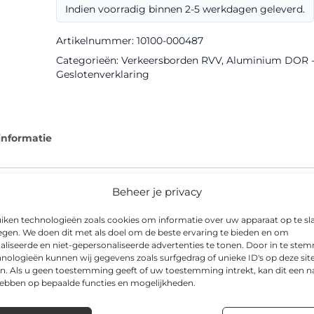
Indien voorradig binnen 2-5 werkdagen geleverd.
III
DOR
Artikelnummer:
10100-000487
aantal
Categorieën:
Verkeersborden RVV
,
Aluminium DOR - k
Geslotenverklaring
informatie
Beheer je privacy
iken technologieën zoals cookies om informatie over uw apparaat op te sl
laringsbord in DOR-uitvoering, geproduceerd met klasse III refl
egen. We doen dit met als doel om de beste ervaring te bieden en om
ersomstandigheden.
aliseerde en niet-gepersonaliseerde advertenties te tonen. Door in te st
nologieën kunnen wij gegevens zoals surfgedrag of unieke ID's op deze sit
is CE-gecertificeerd, en is leverbaar in o.a. 600x300mm. Het bor
n. Als u geen toestemming geeft of uw toestemming intrekt, kan dit een n
ijken en op bedrijventerreinen.
hebben op bepaalde functies en mogelijkheden.
voorraad leverbaar, inclusief advies over de juiste bevestigingsma