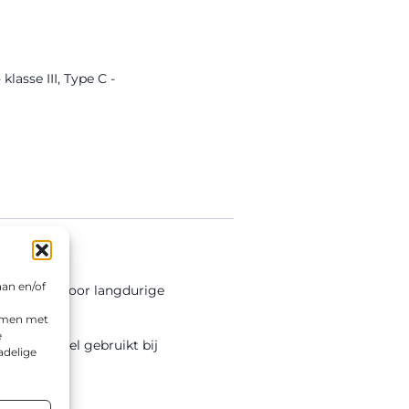
lasse III
,
Type C -
aan en/of
ectiefolie voor langdurige
emmen met
e
d wordt veel gebruikt bij
adelige
terialen.