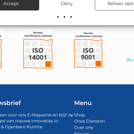
Accept
Deny
Beheer opti
wsbrief
Menu
aan voor ons E-Magazine en blijf op
Shop
te van nieuwe innovaties in
Onze Diensten
 & Openbare Ruimte.
Over ons
Nieuws