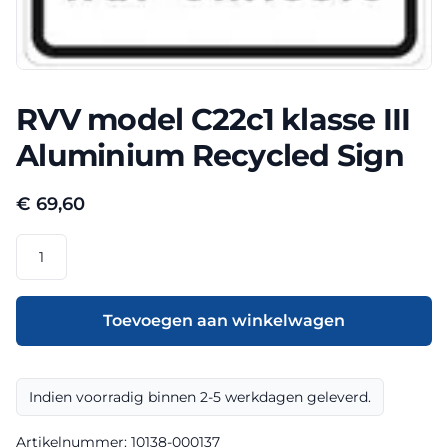
RVV model C22c1 klasse III
Aluminium Recycled Sign
€
69,60
RVV
model
C22c1
klasse
Toevoegen aan winkelwagen
III
Aluminium
Recycled
Indien voorradig binnen 2-5 werkdagen geleverd.
Sign
aantal
Artikelnummer:
10138-000137