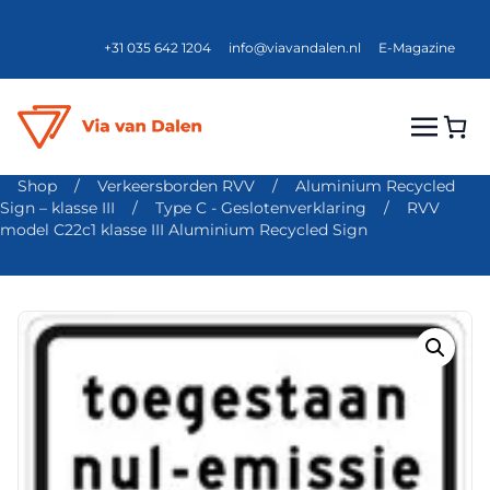
+31 035 642 1204
info@viavandalen.nl
E-Magazine
Shop
/
Verkeersborden RVV
/
Aluminium Recycled
Sign – klasse III
/
Type C - Geslotenverklaring
/
RVV
model C22c1 klasse III Aluminium Recycled Sign