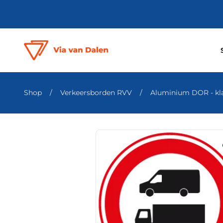
Shop
/
Verkeersborden RVV
/
Aluminium DOR - klas