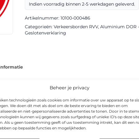
Indien voorradig binnen 2-5 werkdagen geleverd.
III
DOR
Artikelnummer:
10100-000486
aantal
Categorieën:
Verkeersborden RVV
,
Aluminium DOR - k
Geslotenverklaring
informatie
Beheer je privacy
iken technologieën zoals cookies om informatie over uw apparaat op te sl
orden van Via van Dalen en is als geslotenverklaringsbord uitge
egen. We doen dit met als doel om de beste ervaring te bieden en om
owel overdag als ’s nachts.
aliseerde en niet-gepersonaliseerde advertenties te tonen. Door in te st
nologieën kunnen wij gegevens zoals surfgedrag of unieke ID's op deze sit
n. Als u geen toestemming geeft of uw toestemming intrekt, kan dit een n
is CE-gecertificeerd, en is leverbaar in o.a. Ø 600mm. Het bord 
hebben op bepaalde functies en mogelijkheden.
ijken en op bedrijventerreinen.