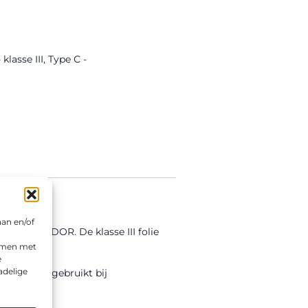
lasse III
,
Type C -
aan en/of
voerd in DOR. De klasse III folie
emmen met
e
adelige
wordt veel gebruikt bij