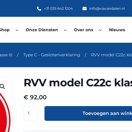
+31 035 642 1204
info@viavandalen.nl
Shop
Onze Diensten
Over ons
Nieuws
se III
/
Type C - Geslotenverklaring
/
RVV model C22c kla
RVV model C22c klas
€
92,00
RVV
Toevoegen aan win
model
C22c
klasse