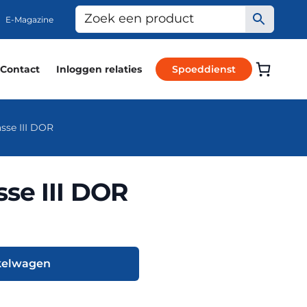
E-Magazine
Contact
Inloggen relaties
Spoeddienst
sse III DOR
se III DOR
kelwagen