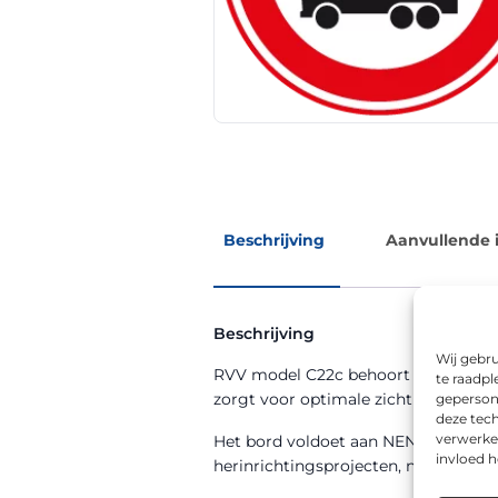
Beschrijving
Aanvullende 
Beschrijving
Wij gebru
RVV model C22c behoort tot de RVV-b
te raadpl
zorgt voor optimale zichtbaarheid, z
geperson
deze tech
verwerke
Het bord voldoet aan NEN 12899-1 en 
invloed 
herinrichtingsprojecten, nieuwbouww