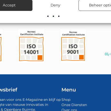
voorraad leverbaar, inclusief advies over de juiste bevestigingsma
Accept
Deny
Beheer opti
wsbrief
Menu
aan voor ons E-Magazine en blijf op
Shop
te van nieuwe innovaties in
Onze Diensten
 & Openbare Ruimte.
Over ons