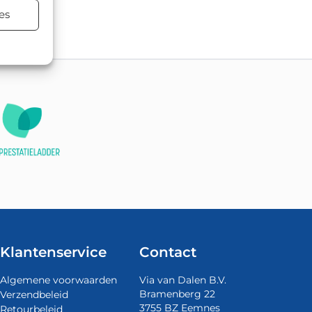
terialen.
es
Klantenservice
Contact
Algemene voorwaarden
Via van Dalen B.V.
Bramenberg 22
Verzendbeleid
3755 BZ Eemnes
Retourbeleid